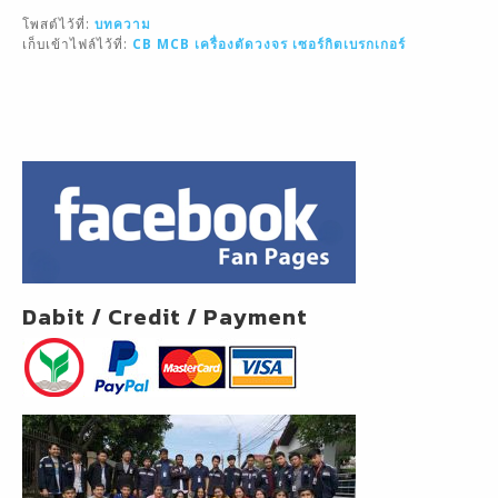
l
e
e
โพสต์ไว้ที่:
บทความ
b
เก็บเข้าไฟล์ไว้ที่:
CB
MCB
เครื่องตัดวงจร
เซอร์กิตเบรกเกอร์
o
o
k
Dabit / Credit / Payment