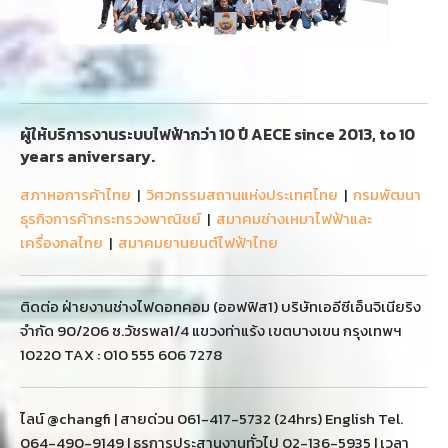
ผู้ให้บริการงานระบบไฟฟ้ากว่า 10 ปี AECE since 2013, to 10
years aniversary.
สภาหอการค้าไทย
|
วิศวกรรมสถานแห่งประเทศไทย
|
กรมพัฒนา
ธุรกิจการค้ากระทรวงพาณิชย์
|
สมาคมช่างเหมาไฟฟ้าและ
เครื่องกลไทย
|
สมาคมยานยนต์ไฟฟ้าไทย
ติดต่อ ฝ่ายงานช่างไฟดอทคอม (ออฟฟิส1) บริษัทเออีซีเอ็นจิเนียริง
จำกัด 90/206 ซ.วัชรพล1/4 แขวงท่าแร้ง เขตบางเขน กรุงเทพฯ
10220 TAX : 010 555 606 7278
ไลน์ @changfi | สายด่วน 061-417-5732 (24hrs) English Tel.
064-490-9149 | ธุรการประสานงานทั่วไป 02-136-5935 | เวลา