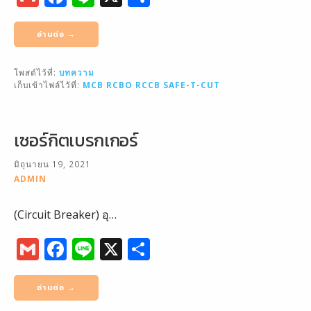
m
a
n
h
ai
c
e
ar
อ่านต่อ →
l
e
e
โพสต์ไว้ที่:
บทความ
b
เก็บเข้าไฟล์ไว้ที่:
MCB
RCBO
RCCB
SAFE-T-CUT
o
o
เซอร์กิตเบรกเกอร์
k
มิถุนายน 19, 2021
ADMIN
(Circuit Breaker) อุ…
G
F
Li
X
S
m
a
n
h
ai
c
e
ar
อ่านต่อ →