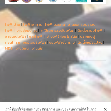
ไฟฟ้าบ้าน
|
ไฟฟ้าอาคาร
|
ไฟฟ้าโรงงาน
|
งานออกแบบระบบ
ไฟฟ้า
|
งานซ่อมบำรุง
|
แก้ปัญหาแรงดันไฟตก
|
ติดตั้งระบบไฟฟ้า
|
สายเมนไฟฟ้า
|
ช่างไฟฟ้า
|
ช่างไฟ 24ชม ใกล้ฉัน
|
ประกอบตู้
คอนโทรล
|
ขอมิเตอร์ไฟฟ้า
|
ขอไฟฟ้าชั่วคราว
|
ติดตั้งหม้อแปลง
|
MDB
|
งานใหญ่
|
งานเล็ก
เราใช้คุกกี้เพื่อพัฒนาประสิทธิภาพ และประสบการณ์ที่ดีในการ