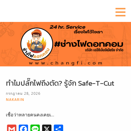
ข้าม
ไป
ยัง
เนื้อหา
ทำไมปลั๊กไฟถึงตัด? รู้จัก Safe-T-Cut
กรกฎาคม 28, 2026
NAKARIN
เชื่อว่าหลายคนคงเคยเ…
G
F
Li
X
S