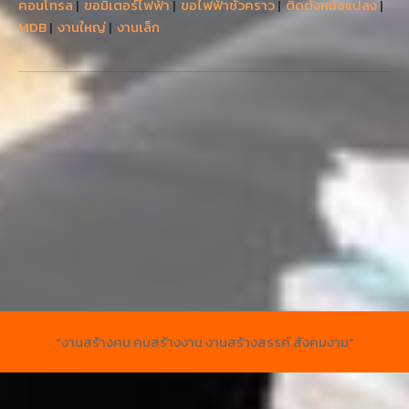
คอนโทรล
|
ขอมิเตอร์ไฟฟ้า
|
ขอไฟฟ้าชั่วคราว
|
ติดตั้งหม้อแปลง
|
MDB
|
งานใหญ่
|
งานเล็ก
"งานสร้างคน คนสร้างงาน งานสร้างสรรค์ สังคมงาม"