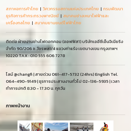
สภาหอการค้าไทย
|
วิศวกรรมสถานแห่งประเทศไทย
|
กรมพัฒนา
ธุรกิจการค้ากระทรวงพาณิชย์
|
สมาคมช่างเหมาไฟฟ้าและ
เครื่องกลไทย
|
สมาคมยานยนต์ไฟฟ้าไทย
ติดต่อ ฝ่ายงานช่างไฟดอทคอม (ออฟฟิส1) บริษัทเออีซีเอ็นจิเนียริง
จำกัด 90/206 ซ.วัชรพล1/4 แขวงท่าแร้ง เขตบางเขน กรุงเทพฯ
10220 TAX : 010 555 606 7278
ไลน์ @changfi | สายด่วน 061-417-5732 (24hrs) English Tel.
064-490-9149 | ธุรการประสานงานทั่วไป 02-136-5935 | เวลา
ทำการปกติ 8.30 - 17.30 น. ทุกวัน
ภาพหน้างาน