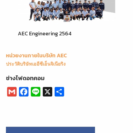
AEC Engineering 2564
หน่วยงานภายในบริษัท AEC
ประวัติบริษัทเออีซีเอ็นจิเนียริง
ช่างไฟดอทคอม
G
F
Li
X
S
m
a
n
h
ai
c
e
ar
l
e
e
b