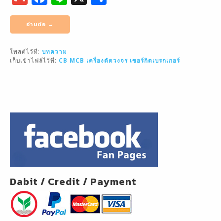
m
a
n
h
ai
c
e
ar
อ่านต่อ →
l
e
e
โพสต์ไว้ที่:
บทความ
b
เก็บเข้าไฟล์ไว้ที่:
CB
MCB
เครื่องตัดวงจร
เซอร์กิตเบรกเกอร์
o
o
k
Dabit / Credit / Payment