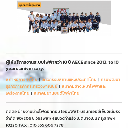
ผู้ให้บริการงานระบบไฟฟ้ากว่า 10 ปี AECE since 2013, to 10
years aniversary.
สภาหอการค้าไทย
|
วิศวกรรมสถานแห่งประเทศไทย
|
กรมพัฒนา
ธุรกิจการค้ากระทรวงพาณิชย์
|
สมาคมช่างเหมาไฟฟ้าและ
เครื่องกลไทย
|
สมาคมยานยนต์ไฟฟ้าไทย
ติดต่อ ฝ่ายงานช่างไฟดอทคอม (ออฟฟิส1) บริษัทเออีซีเอ็นจิเนียริง
จำกัด 90/206 ซ.วัชรพล1/4 แขวงท่าแร้ง เขตบางเขน กรุงเทพฯ
10220 TAX : 010 555 606 7278