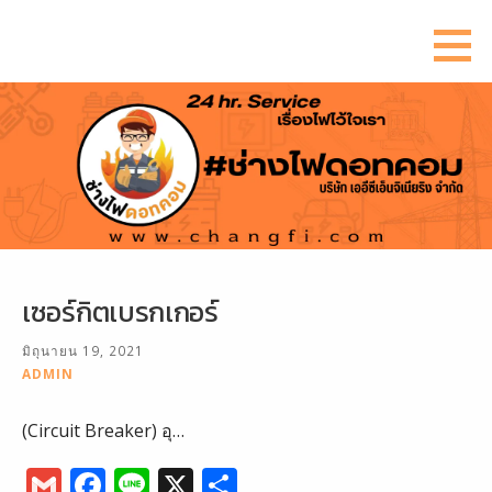
ข้าม
ไป
ยัง
เนื้อหา
เซอร์กิตเบรกเกอร์
มิถุนายน 19, 2021
ADMIN
(Circuit Breaker) อุ…
G
F
Li
X
S