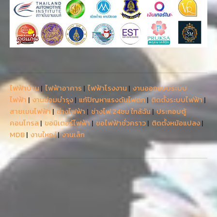
ไฟฟ้าบ้าน
|
ไฟฟ้าอาคาร
|
ไฟฟ้าโรงงาน
|
งานออกแบบระบบ
ไฟฟ้า
|
งานซ่อมบำรุง
|
แก้ปัญหาแรงดันไฟตก
|
ติดตั้งระบบไฟฟ้า
|
สายเมนไฟฟ้า
|
ช่างไฟฟ้า
|
ช่างไฟ 24ชม ใกล้ฉัน
|
ประกอบตู้
คอนโทรล
|
ขอมิเตอร์ไฟฟ้า
|
ขอไฟฟ้าชั่วคราว
|
ติดตั้งหม้อแปลง
|
MDB
|
งานใหญ่
|
งานเล็ก