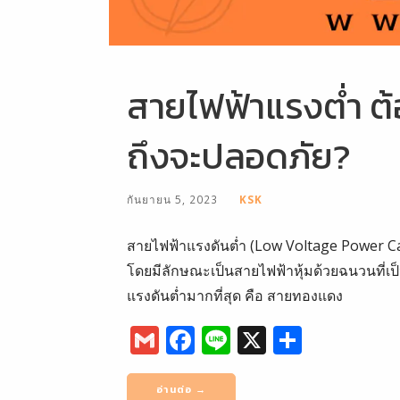
สายไฟฟ้าแรงต่ำ 
ถึงจะปลอดภัย?
กันยายน 5, 2023
KSK
สายไฟฟ้าแรงดันต่ำ (Low Voltage Power Cable
โดยมีลักษณะเป็นสายไฟฟ้าหุ้มด้วยฉนวนที่เป
แรงดันต่ำมากที่สุด คือ สายทองแดง
G
F
Li
X
S
m
a
n
h
ai
c
e
ar
อ่านต่อ →