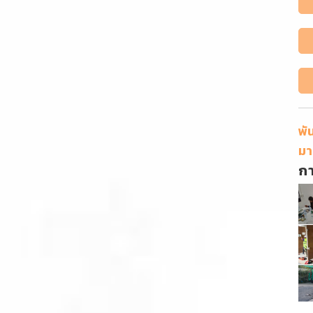
พั
มา
ก