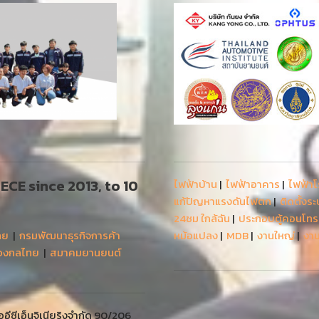
 AECE since 2013, to 10
ไฟฟ้าบ้าน
|
ไฟฟ้าอาคาร
|
ไฟฟ้า
แก้ปัญหาแรงดันไฟตก
|
ติดตั้งร
24ชม ใกล้ฉัน
|
ประกอบตู้คอนโท
ทย
|
กรมพัฒนาธุรกิจการค้า
หม้อแปลง
|
MDB
|
งานใหญ่
|
งาน
่องกลไทย
|
สมาคมยานยนต์
ีซีเอ็นจิเนียริงจำกัด 90/206