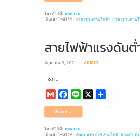
l
e
e
โพสต์ไว้ที่:
บทความ
b
เก็บเข้าไฟล์ไว้ที่:
มาตรฐานสายไฟฟ้า
มาตรฐานสายไฟ
o
o
สายไฟฟ้าแรงดันต่
k
มิถุนายน 9, 2021
ADMIN
&n…
G
F
Li
X
S
m
a
n
h
ai
c
e
ar
อ่านต่อ →
l
e
e
โพสต์ไว้ที่:
บทความ
b
เก็บเข้าไฟล์ไว้ที่:
ประเภทสายไฟ
สายไฟฟ้าแรงต่ำ
สา