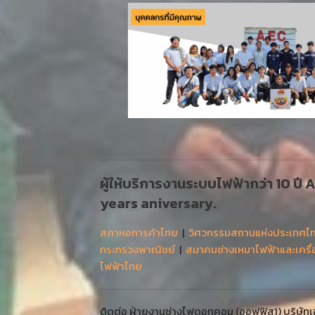
ผู้ให้บริการงานระบบไฟฟ้ากว่า 10 ปี
years aniversary.
สภาหอการค้าไทย
|
วิศวกรรมสถานแห่งประเทศไ
กระทรวงพาณิชย์
|
สมาคมช่างเหมาไฟฟ้าและเครื
ไฟฟ้าไทย
ติดต่อ ฝ่ายงานช่างไฟดอทคอม (ออฟฟิส1) บริษัทเออ