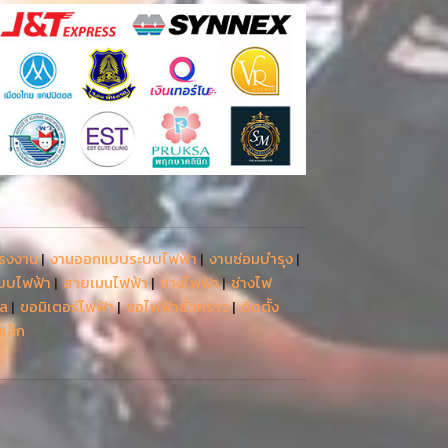
โรงงาน
|
งานออกแบบระบบไฟฟ้า
|
งานซ่อมบำรุง
|
ะบบไฟฟ้า
|
สายเมนไฟฟ้า
|
ช่างไฟฟ้า
|
ช่างไฟ
รล
|
ขอมิเตอร์ไฟฟ้า
|
ขอไฟฟ้าชั่วคราว
|
ติดตั้ง
เล็ก