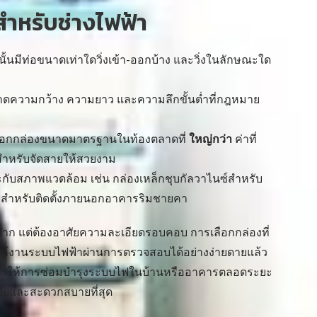
ำหรับช่างไฟฟ้า
้นมีท่อขนาดเท่าใดวิ่งเข้า-ออกบ้าง และวิ่งในลักษณะใด
ดความกว้าง ความยาว และความลึกขั้นต่ำที่กฎหมาย
ลือกกล่องขนาดมาตรฐานในท้องตลาดที่
ใหญ่กว่า
ค่าที่
ลือสำหรับจัดสายให้สวยงาม
กับสภาพแวดล้อม เช่น กล่องเหล็กชุบกัลวาไนซ์สำหรับ
) สำหรับติดตั้งภายนอกอาคารริมชายคา
าก แต่ต้องอาศัยความละเอียดรอบคอบ การเลือกกล่องที่
้งานระบบไฟฟ้าผ่านการตรวจสอบได้อย่างง่ายดายแล้ว
และทำให้การซ่อมบำรุงระบบไฟในบ้านหรืออาคารตลอดระยะ
ภัยและสะดวกสบายที่สุด