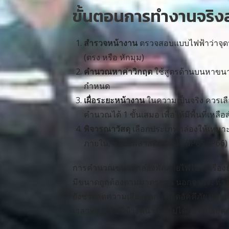
ขั้นตอนการทำงานจริงส
สำรวจหน้างาน
ตรวจสอบแบบไฟฟ้าว่าจุดนั
(ตรง หรือ หักมุม)
คำนวณหาค่าวิกฤต
ใช้สูตรด้านบนหาขนา
กำหนด
เผื่อระยะหน้างาน
ในความเป็นจริง ควรเ
คำนวณได้ 1 ขั้นเสมอ เพื่อให้มีพื้นที่เห
พิจารณาวัสดุ
เลือกประเภทกล่องให้เหมาะ
ภายใน, กล่องพลาสติกกันน้ำ (IP65/IP66
การคำนวณขนาดกล่องพักสายไฟไม่ใช่เรื่องย
มีขนาดถูกต้องตามมาตรฐาน นอกจากจะทำให
ยังช่วยลดความเสี่ยงต่อการเกิดอัคคีภัย 
เวลาหลายสิบปีข้างหน้าเป็นไปได้อย่างปลอด