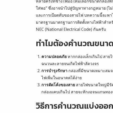
หลายครั้งที่ช่างไฟมือใหม่เลือกขนาดกล่องพ
ใส่พอ” ซึ่งอาจนำไปสู่ปัญหาทางกฎหมาย (ไ
และการเบียดทับของสายไฟ บทความนี้จะพา
มาตรฐานมาตรฐานการติดตั้งทางไฟฟ้าสำหรั
NEC (National Electrical Code) กันครับ
ทำไมต้องคำนวณขนาด
ความปลอดภัย
หากกล่องเล็กเกินไป สาย
ฉนวนละลายจนเกิดไฟฟ้าลัดวงจร
การบำรุงรักษา
กล่องที่มีขนาดเหมาะสมจ
ไฟเพิ่มในอนาคตได้ง่าย
การดัดโค้งของสาย
สายไฟขนาดใหญ่มีรัศม
กล่องแคบเกินไป สายจะหักงอจนแกนทอง
วิธีการคำนวณแบ่งออกเ