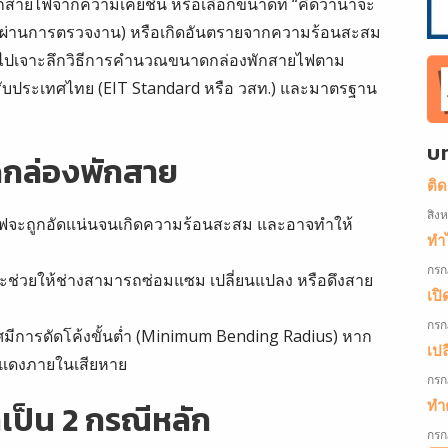
ักสายไฟจากความเคยชิน หรือเลือกขนาดที่ “คิดว่าน่าจะ
ม่ผ่านการตรวจงาน) หรือเกิดอันตรายจากความร้อนสะสม
ไปเจาะลึกวิธีการคำนวณขนาดกล่องพักสายไฟตาม
บประเทศไทย (EIT Standard หรือ วสท.) และมาตรฐาน
บ
กล่องพักสาย
ติ
สิง
ไฟจะถูกอัดแน่นจนเกิดความร้อนสะสม และอาจทำให้
ทำไ
กรก
ะช่วยให้ช่างสามารถซ่อมแซม เปลี่ยนแปลง หรือดึงสาย
เปิ
กรก
ีการดัดโค้งขั้นต่ำ (Minimum Bending Radius) หาก
เป
แดงภายในเสียหาย
กรก
ทำค
ป็น 2 กรณีหลัก
กรก