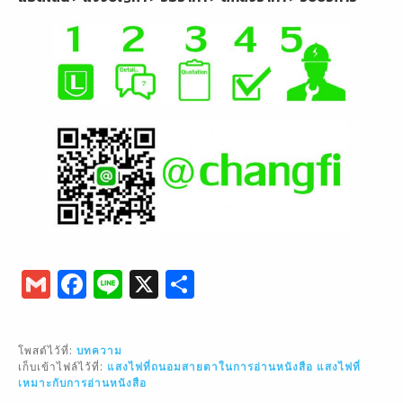
G
F
Li
X
S
m
a
n
h
ai
c
e
ar
โพสต์ไว้ที่:
บทความ
l
e
e
เก็บเข้าไฟล์ไว้ที่:
แสงไฟที่ถนอมสายตาในการอ่านหนังสือ
แสงไฟที่
เหมาะกับการอ่านหนังสือ
b