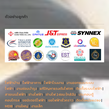
ไฟฟ้าบ้าน
|
ไฟฟ้าอาคาร
|
ไฟฟ้าโรงงาน
|
งานออกแบบระบบ
ไฟฟ้า
|
งานซ่อมบำรุง
|
แก้ปัญหาแรงดันไฟตก
|
ติดตั้งระบบไฟฟ้า
|
สายเมนไฟฟ้า
|
ช่างไฟฟ้า
|
ช่างไฟ 24ชม ใกล้ฉัน
|
ประกอบตู้
คอนโทรล
|
ขอมิเตอร์ไฟฟ้า
|
ขอไฟฟ้าชั่วคราว
|
ติดตั้งหม้อแปลง
|
MDB
|
งานใหญ่
|
งานเล็ก