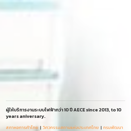
ผู้ให้บริการงานระบบไฟฟ้ากว่า 10 ปี AECE since 2013, to 10
years aniversary.
สภาหอการค้าไทย
|
วิศวกรรมสถานแห่งประเทศไทย
|
กรมพัฒนา
ธุรกิจการค้ากระทรวงพาณิชย์
|
สมาคมช่างเหมาไฟฟ้าและ
เครื่องกลไทย
|
สมาคมยานยนต์ไฟฟ้าไทย
ติดต่อ ฝ่ายงานช่างไฟดอทคอม (ออฟฟิส1) บริษัทเออีซีเอ็นจิเนียริง
จำกัด 90/206 ซ.วัชรพล1/4 แขวงท่าแร้ง เขตบางเขน กรุงเทพฯ
10220 TAX : 010 555 606 7278