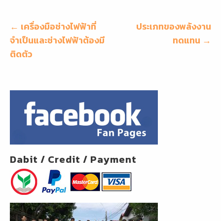
o
o
แนะแนว
← เครื่องมือช่างไฟฟ้าที่
ประเภทของพลังงาน
เรื่อง
จำเป็นและช่างไฟฟ้าต้องมี
k
ทดแทน →
ติดตัว
Dabit / Credit / Payment