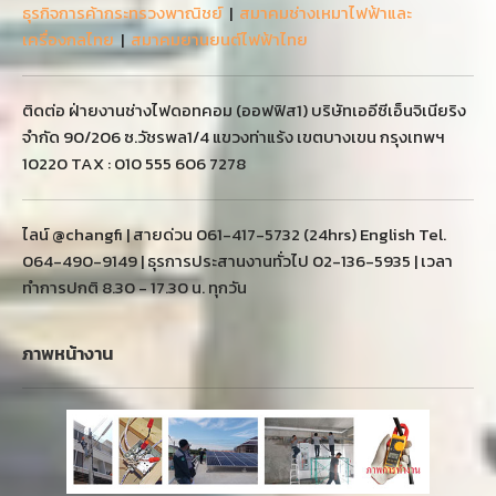
ไลน์ @changfi | สายด่วน 061-417-5732 (24hrs) English Tel.
064-490-9149 | ธุรการประสานงานทั่วไป 02-136-5935 | เวลา
ทำการปกติ 8.30 - 17.30 น. ทุกวัน
ภาพหน้างาน
ตัวอย่างลูกค้า