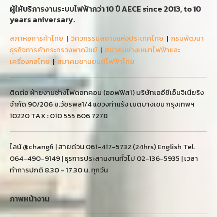
ผู้ให้บริการงานระบบไฟฟ้ากว่า 10 ปี AECE since 2013, to 10
years aniversary.
สภาหอการค้าไทย
|
วิศวกรรมสถานแห่งประเทศไทย
|
กรมพัฒนา
ธุรกิจการค้ากระทรวงพาณิชย์
|
สมาคมช่างเหมาไฟฟ้าและ
เครื่องกลไทย
|
สมาคมยานยนต์ไฟฟ้าไทย
ติดต่อ ฝ่ายงานช่างไฟดอทคอม (ออฟฟิส1) บริษัทเออีซีเอ็นจิเนียริง
จำกัด 90/206 ซ.วัชรพล1/4 แขวงท่าแร้ง เขตบางเขน กรุงเทพฯ
10220 TAX : 010 555 606 7278
ไลน์ @changfi | สายด่วน 061-417-5732 (24hrs) English Tel.
064-490-9149 | ธุรการประสานงานทั่วไป 02-136-5935 | เวลา
ทำการปกติ 8.30 - 17.30 น. ทุกวัน
ภาพหน้างาน