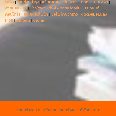
ไฟฟ้า
|
งานซ่อมบำรุง
|
แก้ปัญหาแรงดันไฟตก
|
ติดตั้งระบบไฟฟ้า
|
สายเมนไฟฟ้า
|
ช่างไฟฟ้า
|
ช่างไฟ 24ชม ใกล้ฉัน
|
ประกอบตู้
คอนโทรล
|
ขอมิเตอร์ไฟฟ้า
|
ขอไฟฟ้าชั่วคราว
|
ติดตั้งหม้อแปลง
|
MDB
|
งานใหญ่
|
งานเล็ก
"งานสร้างคน คนสร้างงาน งานสร้างสรรค์ สังคมงาม"