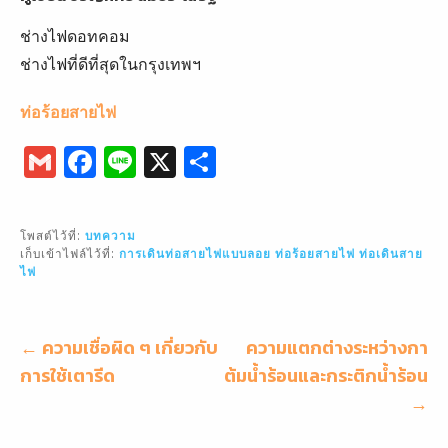
ช่างไฟดอทคอม
ช่างไฟที่ดีที่สุดในกรุงเทพฯ
ท่อร้อยสายไฟ
G
F
Li
X
S
m
a
n
h
ai
c
e
ar
โพสต์ไว้ที่:
บทความ
l
e
e
เก็บเข้าไฟล์ไว้ที่:
การเดินท่อสายไฟแบบลอย
ท่อร้อยสายไฟ
ท่อเดินสาย
ไฟ
b
o
o
แนะแนว
← ความเชื่อผิด ๆ เกี่ยวกับ
ความแตกต่างระหว่างกา
เรื่อง
การใช้เตารีด
k
ต้มน้ำร้อนและกระติกน้ำร้อน
→