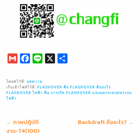
G
F
Li
X
S
m
a
n
h
ai
c
e
ar
โพสต์ไว้ที่:
บทความ
l
e
e
เก็บเข้าไฟล์ไว้ที่:
FLASHOVER คือ
FLASHOVER คืออะไร
FLASHOVER ไฟฟ้า คือ
การเกิด FLASHOVER และผลกระทบต่อระบบ
b
ไฟฟ้า
o
o
แนะแนว
← ภาพปฎิบัติ
Backdraft คืออะไร? →
k
เรื่อง
งาน-74(100)