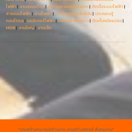
ไฟฟ้า
|
งานซ่อมบำรุง
|
แก้ปัญหาแรงดันไฟตก
|
ติดตั้งระบบไฟฟ้า
|
สายเมนไฟฟ้า
|
ช่างไฟฟ้า
|
ช่างไฟ 24ชม ใกล้ฉัน
|
ประกอบตู้
คอนโทรล
|
ขอมิเตอร์ไฟฟ้า
|
ขอไฟฟ้าชั่วคราว
|
ติดตั้งหม้อแปลง
|
MDB
|
งานใหญ่
|
งานเล็ก
"งานสร้างคน คนสร้างงาน งานสร้างสรรค์ สังคมงาม"