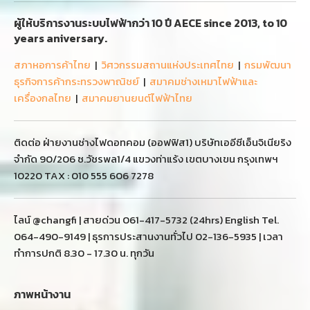
ผู้ให้บริการงานระบบไฟฟ้ากว่า 10 ปี AECE since 2013, to 10
years aniversary.
สภาหอการค้าไทย
|
วิศวกรรมสถานแห่งประเทศไทย
|
กรมพัฒนา
ธุรกิจการค้ากระทรวงพาณิชย์
|
สมาคมช่างเหมาไฟฟ้าและ
เครื่องกลไทย
|
สมาคมยานยนต์ไฟฟ้าไทย
ติดต่อ ฝ่ายงานช่างไฟดอทคอม (ออฟฟิส1) บริษัทเออีซีเอ็นจิเนียริง
จำกัด 90/206 ซ.วัชรพล1/4 แขวงท่าแร้ง เขตบางเขน กรุงเทพฯ
10220 TAX : 010 555 606 7278
ไลน์ @changfi | สายด่วน 061-417-5732 (24hrs) English Tel.
064-490-9149 | ธุรการประสานงานทั่วไป 02-136-5935 | เวลา
ทำการปกติ 8.30 - 17.30 น. ทุกวัน
ภาพหน้างาน