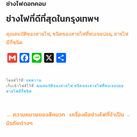
ช่างไฟดอทคอม
ช่างไฟที่ดีที่สุดในกรุงเทพฯ
คุณสมบัติของสายไฟ
,
ชนิดของสายไฟที่พบเจอบ่อย
,
สายไฟ
มีกี่ชนิด
G
F
Li
X
S
m
a
n
h
ai
c
e
ar
โพสต์ไว้ที่:
บทความ
l
e
e
เก็บเข้าไฟล์ไว้ที่:
คุณสมบัติของสายไฟ
ชนิดของสายไฟที่พบเจอบ่อย
สายไฟมีกี่ชนิด
b
o
o
แนะแนว
← ความหมายของสีหมวก
เครื่องมือช่างไฟที่จำเป็น →
เรื่อง
นิรภัยต่างๆ
k