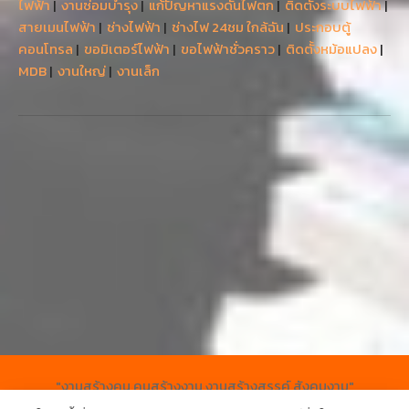
ไฟฟ้า
|
งานซ่อมบำรุง
|
แก้ปัญหาแรงดันไฟตก
|
ติดตั้งระบบไฟฟ้า
|
สายเมนไฟฟ้า
|
ช่างไฟฟ้า
|
ช่างไฟ 24ชม ใกล้ฉัน
|
ประกอบตู้
คอนโทรล
|
ขอมิเตอร์ไฟฟ้า
|
ขอไฟฟ้าชั่วคราว
|
ติดตั้งหม้อแปลง
|
MDB
|
งานใหญ่
|
งานเล็ก
"งานสร้างคน คนสร้างงาน งานสร้างสรรค์ สังคมงาม"