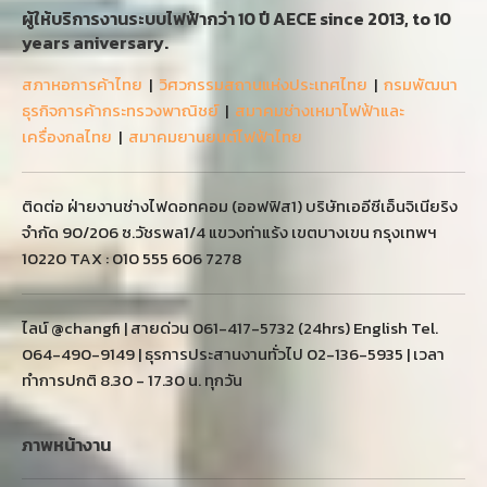
ผู้ให้บริการงานระบบไฟฟ้ากว่า 10 ปี AECE since 2013, to 10
years aniversary.
สภาหอการค้าไทย
|
วิศวกรรมสถานแห่งประเทศไทย
|
กรมพัฒนา
ธุรกิจการค้ากระทรวงพาณิชย์
|
สมาคมช่างเหมาไฟฟ้าและ
เครื่องกลไทย
|
สมาคมยานยนต์ไฟฟ้าไทย
ติดต่อ ฝ่ายงานช่างไฟดอทคอม (ออฟฟิส1) บริษัทเออีซีเอ็นจิเนียริง
จำกัด 90/206 ซ.วัชรพล1/4 แขวงท่าแร้ง เขตบางเขน กรุงเทพฯ
10220 TAX : 010 555 606 7278
ไลน์ @changfi | สายด่วน 061-417-5732 (24hrs) English Tel.
064-490-9149 | ธุรการประสานงานทั่วไป 02-136-5935 | เวลา
ทำการปกติ 8.30 - 17.30 น. ทุกวัน
ภาพหน้างาน