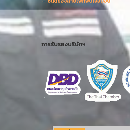
แนะแนว
← ชนิดของสายไฟที่พบเจอบ่อย
o
เรื่อง
k
การรับรองบริษัทฯ