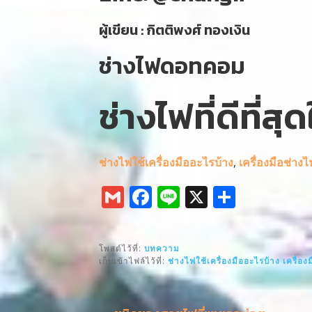
ผู้เขียน : กิตติพงศ์ ทองเงิน
ช่างไฟดอทคอม
ช่างไฟที่ดีที่ส
ช่างไฟใช้เครื่องมืออะไรบ้าง
,
เครื่องมือช่างไ
G
F
Li
X
S
m
a
n
h
ai
c
e
ar
โพสต์ไว้ที่:
บทความ
l
e
e
เก็บเข้าไฟล์ไว้ที่:
ช่างไฟใช้เครื่องมืออะไรบ้าง
เครื่อง
b
o