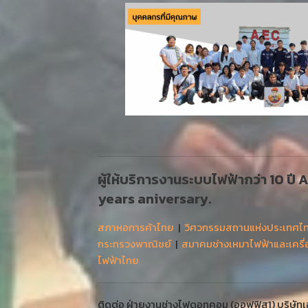
ผู้ให้บริการงานระบบไฟฟ้ากว่า 10 ปี
years aniversary.
สภาหอการค้าไทย
|
วิศวกรรมสถานแห่งประเทศไ
กระทรวงพาณิชย์
|
สมาคมช่างเหมาไฟฟ้าและเครื
ไฟฟ้าไทย
ติดต่อ ฝ่ายงานช่างไฟดอทคอม (ออฟฟิส1) บริษัทเออ