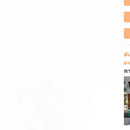
พั
มา
ก