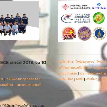
 AECE since 2013, to 10
ไฟฟ้าบ้าน
|
ไฟฟ้าอาคาร
|
ไฟฟ้า
แก้ปัญหาแรงดันไฟตก
|
ติดตั้งร
24ชม ใกล้ฉัน
|
ประกอบตู้คอนโท
ทย
|
กรมพัฒนาธุรกิจการค้า
หม้อแปลง
|
MDB
|
งานใหญ่
|
งาน
่องกลไทย
|
สมาคมยานยนต์
ีซีเอ็นจิเนียริงจำกัด 90/206