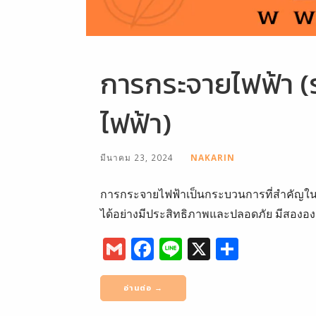
การกระจายไฟฟ้า (
ไฟฟ้า)
มีนาคม 23, 2024
NAKARIN
การกระจายไฟฟ้าเป็นกระบวนการที่สำคัญในระบบ
ได้อย่างมีประสิทธิภาพและปลอดภัย มีสอง
G
F
Li
X
S
m
a
n
h
ai
c
e
ar
อ่านต่อ →