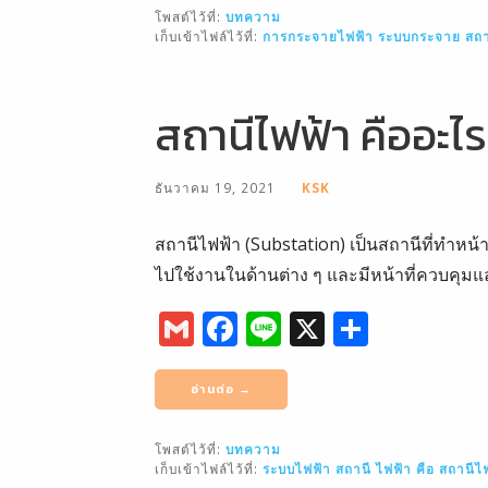
l
e
e
โพสต์ไว้ที่:
บทความ
b
เก็บเข้าไฟล์ไว้ที่:
การกระจายไฟฟ้า
ระบบกระจาย
สถา
o
o
สถานีไฟฟ้า คืออะไ
k
ธันวาคม 19, 2021
KSK
สถานีไฟฟ้า (Substation) เป็นสถานีที่ทำหน
ไปใช้งานในด้านต่าง ๆ และมีหน้าที่ควบคุม
G
F
Li
X
S
m
a
n
h
ai
c
e
ar
อ่านต่อ →
l
e
e
โพสต์ไว้ที่:
บทความ
b
เก็บเข้าไฟล์ไว้ที่:
ระบบไฟฟ้า
สถานี ไฟฟ้า คือ
สถานีไ