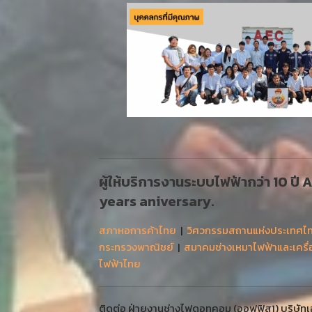
ผู้ให้บริการงานระบบไฟฟ้ากว่า 10 ปี
years aniversary.
สภาหอการค้าไทย
|
วิศวกรรมสถานแห่งประเทศไ
กระทรวงพาณิชย์
|
สมาคมช่างเหมาไฟฟ้าและเครื
ไฟฟ้าไทย
ติดต่อ ฝ่ายงานช่างไฟดอทคอม (ออฟฟิส1) บริษัทเออ