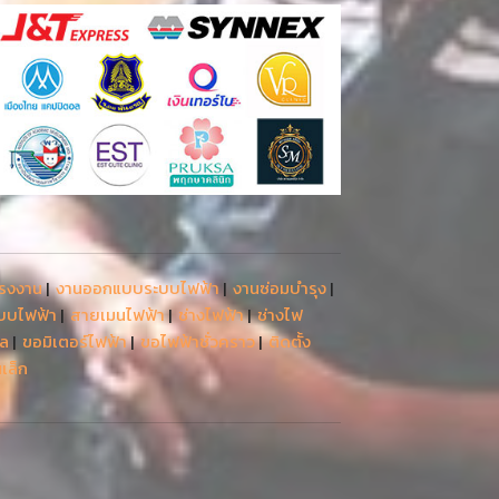
โรงงาน
|
งานออกแบบระบบไฟฟ้า
|
งานซ่อมบำรุง
|
ะบบไฟฟ้า
|
สายเมนไฟฟ้า
|
ช่างไฟฟ้า
|
ช่างไฟ
รล
|
ขอมิเตอร์ไฟฟ้า
|
ขอไฟฟ้าชั่วคราว
|
ติดตั้ง
เล็ก