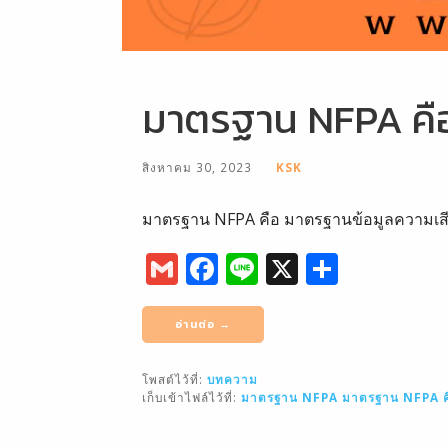
มาตรฐาน NFPA คือ
สิงหาคม 30, 2023
KSK
มาตรฐาน NFPA คือ มาตรฐานข้อมูลความเสียหา
G
F
Li
X
S
m
a
n
h
ai
c
e
ar
อ่านต่อ →
l
e
e
โพสต์ไว้ที่:
บทความ
b
เก็บเข้าไฟล์ไว้ที่:
มาตรฐาน NFPA
มาตรฐาน NFPA ค
o