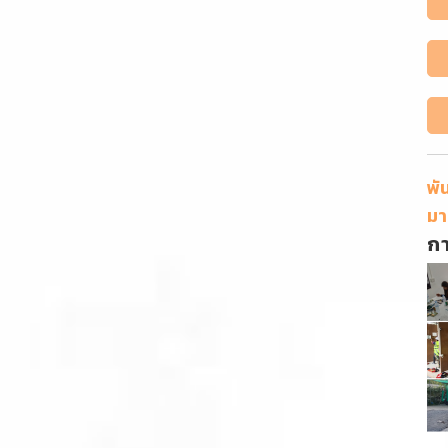
พั
มา
ก