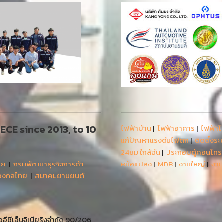
 AECE since 2013, to 10
ไฟฟ้าบ้าน
|
ไฟฟ้าอาคาร
|
ไฟฟ้า
แก้ปัญหาแรงดันไฟตก
|
ติดตั้งร
24ชม ใกล้ฉัน
|
ประกอบตู้คอนโท
ทย
|
กรมพัฒนาธุรกิจการค้า
หม้อแปลง
|
MDB
|
งานใหญ่
|
งาน
่องกลไทย
|
สมาคมยานยนต์
ีซีเอ็นจิเนียริงจำกัด 90/206