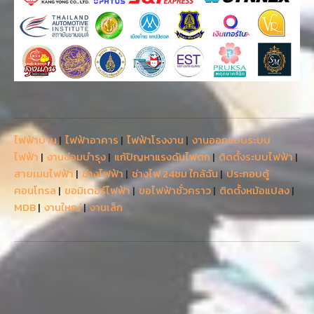
ไฟฟ้าบ้าน
|
ไฟฟ้าอาคาร
|
ไฟฟ้าโรงงาน
|
งานออกแบบระบบ
ไฟฟ้า
|
งานซ่อมบำรุง
|
แก้ปัญหาแรงดันไฟตก
|
ติดตั้งระบบไฟฟ้า
|
สายเมนไฟฟ้า
|
ช่างไฟฟ้า
|
ช่างไฟ 24ชม ใกล้ฉัน
|
ประกอบตู้
คอนโทรล
|
ขอมิเตอร์ไฟฟ้า
|
ขอไฟฟ้าชั่วคราว
|
ติดตั้งหม้อแปลง
|
MDB
|
งานใหญ่
|
งานเล็ก