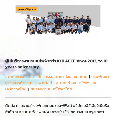
ผู้ให้บริการงานระบบไฟฟ้ากว่า 10 ปี AECE since 2013, to 10
years aniversary.
สภาหอการค้าไทย
|
วิศวกรรมสถานแห่งประเทศไทย
|
กรมพัฒนา
ธุรกิจการค้ากระทรวงพาณิชย์
|
สมาคมช่างเหมาไฟฟ้าและ
เครื่องกลไทย
|
สมาคมยานยนต์ไฟฟ้าไทย
ติดต่อ ฝ่ายงานช่างไฟดอทคอม (ออฟฟิส1) บริษัทเออีซีเอ็นจิเนียริง
จำกัด 90/206 ซ.วัชรพล1/4 แขวงท่าแร้ง เขตบางเขน กรุงเทพฯ