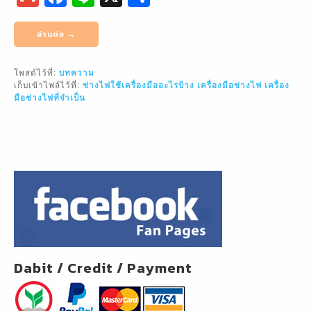
m
a
n
h
ai
c
e
ar
อ่านต่อ →
l
e
e
โพสต์ไว้ที่:
บทความ
b
เก็บเข้าไฟล์ไว้ที่:
ช่างไฟใช้เครื่องมืออะไรบ้าง
เครื่องมือช่างไฟ
เครื่อง
o
มือช่างไฟที่จำเป็น
o
k
Dabit / Credit / Payment