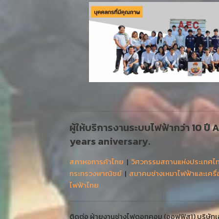
ผู้ให้บริการงานระบบไฟฟ้ากว่า 10 ปี
years aniversary.
สภาหอการค้าไทย
|
วิศวกรรมสถานแห่งประเทศไ
กระทรวงพาณิชย์
|
สมาคมช่างเหมาไฟฟ้าและเครื
ไฟฟ้าไทย
ติดต่อ ฝ่ายงานช่างไฟดอทคอม (ออฟฟิส1) บริษัทเออ