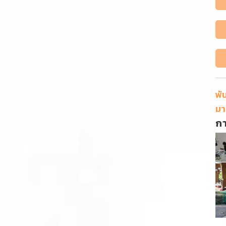
พั
มา
ก