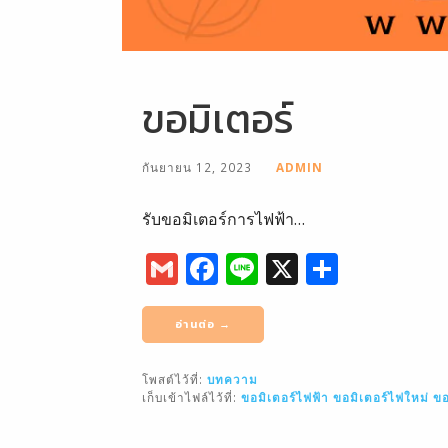
ขอมิเตอร์
กันยายน 12, 2023
ADMIN
รับขอมิเตอร์การไฟฟ้า…
G
F
Li
X
S
m
a
n
h
ai
c
e
ar
อ่านต่อ →
l
e
e
โพสต์ไว้ที่:
บทความ
b
เก็บเข้าไฟล์ไว้ที่:
ขอมิเตอร์ไฟฟ้า
ขอมิเตอร์ไฟใหม่
ขอ
o