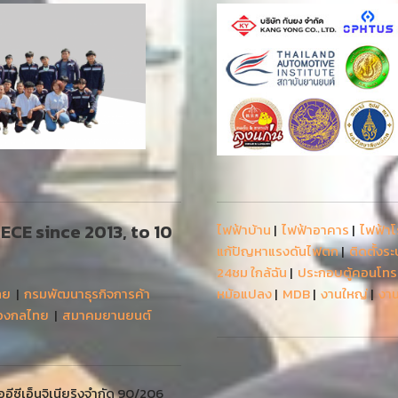
 AECE since 2013, to 10
ไฟฟ้าบ้าน
|
ไฟฟ้าอาคาร
|
ไฟฟ้า
แก้ปัญหาแรงดันไฟตก
|
ติดตั้งร
24ชม ใกล้ฉัน
|
ประกอบตู้คอนโท
ทย
|
กรมพัฒนาธุรกิจการค้า
หม้อแปลง
|
MDB
|
งานใหญ่
|
งาน
่องกลไทย
|
สมาคมยานยนต์
ีซีเอ็นจิเนียริงจำกัด 90/206