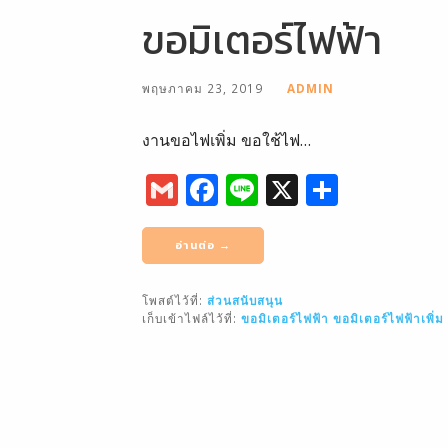
o
ขอมิเตอร์ไฟฟ้า
k
พฤษภาคม 23, 2019
ADMIN
งานขอไฟเพิ่ม ขอใช้ไฟ…
G
F
Li
X
S
m
a
n
h
ai
c
e
ar
อ่านต่อ →
l
e
e
โพสต์ไว้ที่:
ส่วนสนับสนุน
b
เก็บเข้าไฟล์ไว้ที่:
ขอมิเตอร์ไฟฟ้า
ขอมิเตอร์ไฟฟ้าเพิ่ม
o
o
k