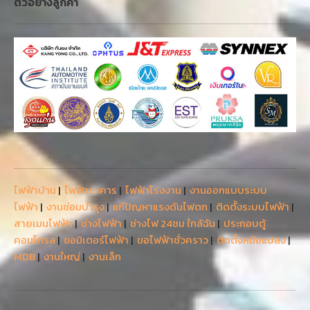
ตัวอย่างลูกค้า
ไฟฟ้าบ้าน
|
ไฟฟ้าอาคาร
|
ไฟฟ้าโรงงาน
|
งานออกแบบระบบ
ไฟฟ้า
|
งานซ่อมบำรุง
|
แก้ปัญหาแรงดันไฟตก
|
ติดตั้งระบบไฟฟ้า
|
สายเมนไฟฟ้า
|
ช่างไฟฟ้า
|
ช่างไฟ 24ชม ใกล้ฉัน
|
ประกอบตู้
คอนโทรล
|
ขอมิเตอร์ไฟฟ้า
|
ขอไฟฟ้าชั่วคราว
|
ติดตั้งหม้อแปลง
|
MDB
|
งานใหญ่
|
งานเล็ก