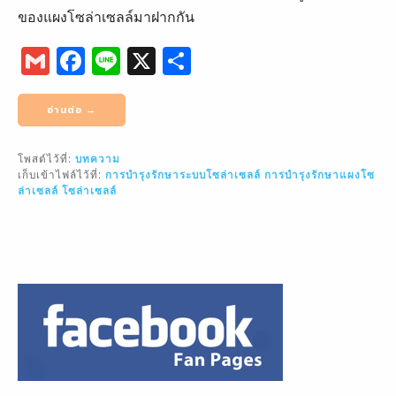
ของแผงโซล่าเซลล์มาฝากกัน
G
F
Li
X
S
m
a
n
h
ai
c
e
ar
อ่านต่อ →
l
e
e
โพสต์ไว้ที่:
บทความ
b
เก็บเข้าไฟล์ไว้ที่:
การบำรุงรักษาระบบโซล่าเซลล์
การบํารุงรักษาแผงโซ
o
ล่าเซลล์
โซล่าเซลล์
o
k