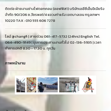
ติดต่อ ฝ่ายงานช่างไฟดอทคอม (ออฟฟิส1) บริษัทเออีซีเอ็นจิเนียริง
จำกัด 90/206 ซ.วัชรพล1/4 แขวงท่าแร้ง เขตบางเขน กรุงเทพฯ
10220 TAX : 010 555 606 7278
ไลน์ @changfi | สายด่วน 061-417-5732 (24hrs) English Tel.
064-490-9149 | ธุรการประสานงานทั่วไป 02-136-5935 | เวลา
ทำการปกติ 8.30 - 17.30 น. ทุกวัน
ภาพหน้างาน