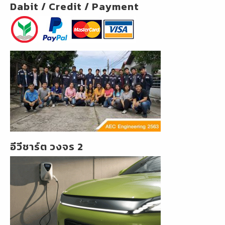
Dabit / Credit / Payment
อีวีชาร์ต วงจร 2