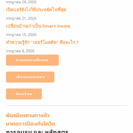
กรกฎาคม 28, 2026
เปิดแอร์ยังไงให้ประหยัดไฟที่สุด
กรกฎาคม 21, 2026
เปลี่ยนบ้านเก่าเป็น Smart Home
กรกฎาคม 15, 2026
ทำความรู้จัก “เทอร์โมสตัท” คืออะไร ?
กรกฎาคม 8, 2026
อ่านบทความทั้งหมด
เยี่ยมชมแฟนเพจ
ร้องเรียน
พันธมิตรทางการค้า
มาตรการป้องกันโควิด
การอบรม และ หลักสูตร