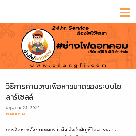
ข้าม
ไป
ยัง
เนื้อหา
วิธีการคำนวณเพื่อหาขนาดของระบบโซ
ลาร์เซลล์
มิถุนายน 25, 2022
NAKARIN
การจัดหาพลังงานทดแทน คือ สิ่งสำคัญที่ไม่ควรพลาด