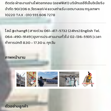
ติดต่อ ฝ่ายงานช่างไฟดอทคอม (ออฟฟิส1) บริษัทเออีซีเอ็นจิเนียริง
จำกัด 90/206 ซ.วัชรพล1/4 แขวงท่าแร้ง เขตบางเขน กรุงเทพฯ
10220 TAX : 010 555 606 7278
ไลน์ @changfi | สายด่วน 061-417-5732 (24hrs) English Tel.
064-490-9149 | ธุรการประสานงานทั่วไป 02-136-5935 | เวลา
ทำการปกติ 8.30 - 17.30 น. ทุกวัน
ภาพหน้างาน
ตัวอย่างลูกค้า