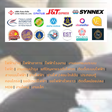
ไฟฟ้าบ้าน
|
ไฟฟ้าอาคาร
|
ไฟฟ้าโรงงาน
|
งานออกแบบระบบ
ไฟฟ้า
|
งานซ่อมบำรุง
|
แก้ปัญหาแรงดันไฟตก
|
ติดตั้งระบบไฟฟ้า
|
สายเมนไฟฟ้า
|
ช่างไฟฟ้า
|
ช่างไฟ 24ชม ใกล้ฉัน
|
ประกอบตู้
คอนโทรล
|
ขอมิเตอร์ไฟฟ้า
|
ขอไฟฟ้าชั่วคราว
|
ติดตั้งหม้อแปลง
|
MDB
|
งานใหญ่
|
งานเล็ก