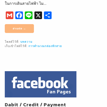
ในการเดินสายไฟฟ้า ไม…
G
F
Li
X
S
m
a
n
h
ai
c
e
ar
อ่านต่อ →
l
e
e
โพสต์ไว้ที่:
บทความ
b
เก็บเข้าไฟล์ไว้ที่:
การคำนวณกล่องพักสาย
o
o
k
Dabit / Credit / Payment