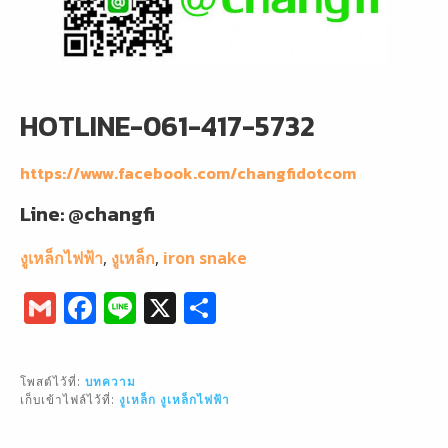
HOTLINE-061-417-5732
https://www.facebook.com/changfidotcom
Line: @changfi
งูเหล็กไฟฟ้า
,
งูเหล็ก
,
iron snake
G
F
Li
X
S
m
a
n
h
ai
c
e
ar
โพสต์ไว้ที่:
บทความ
l
e
e
เก็บเข้าไฟล์ไว้ที่:
งูเหล็ก
งูเหล็กไฟฟ้า
b