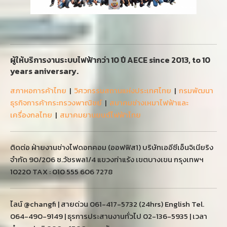
ผู้ให้บริการงานระบบไฟฟ้ากว่า 10 ปี AECE since 2013, to 10
years aniversary.
สภาหอการค้าไทย
|
วิศวกรรมสถานแห่งประเทศไทย
|
กรมพัฒนา
ธุรกิจการค้ากระทรวงพาณิชย์
|
สมาคมช่างเหมาไฟฟ้าและ
เครื่องกลไทย
|
สมาคมยานยนต์ไฟฟ้าไทย
ติดต่อ ฝ่ายงานช่างไฟดอทคอม (ออฟฟิส1) บริษัทเออีซีเอ็นจิเนียริง
จำกัด 90/206 ซ.วัชรพล1/4 แขวงท่าแร้ง เขตบางเขน กรุงเทพฯ
10220 TAX : 010 555 606 7278
ไลน์ @changfi | สายด่วน 061-417-5732 (24hrs) English Tel.
064-490-9149 | ธุรการประสานงานทั่วไป 02-136-5935 | เวลา