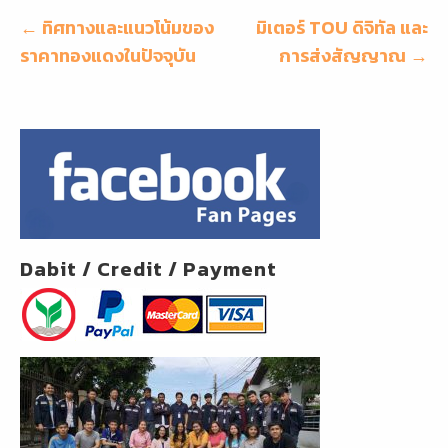
o
แนะแนว
← ทิศทางและแนวโน้มของ
มิเตอร์ TOU ดิจิทัล และ
o
เรื่อง
ราคาทองแดงในปัจจุบัน
การส่งสัญญาณ →
k
Dabit / Credit / Payment