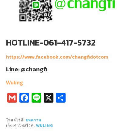
HOTLINE-061-417-5732
https://www.facebook.com/changfidotcom
Line: @changfi
Wuling
G
F
Li
X
S
m
a
n
h
ai
c
e
ar
โพสต์ไว้ที่:
บทความ
l
e
e
เก็บเข้าไฟล์ไว้ที่:
WULING