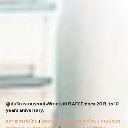
ผู้ให้บริการงานระบบไฟฟ้ากว่า 10 ปี AECE since 2013, to 10
years aniversary.
สภาหอการค้าไทย
|
วิศวกรรมสถานแห่งประเทศไทย
|
กรมพัฒนา
ธุรกิจการค้ากระทรวงพาณิชย์
|
สมาคมช่างเหมาไฟฟ้าและ
เครื่องกลไทย
|
สมาคมยานยนต์ไฟฟ้าไทย
ติดต่อ ฝ่ายงานช่างไฟดอทคอม (ออฟฟิส1) บริษัทเออีซีเอ็นจิเนียริง
จำกัด 90/206 ซ.วัชรพล1/4 แขวงท่าแร้ง เขตบางเขน กรุงเทพฯ
10220 TAX : 010 555 606 7278
ไลน์ @changfi | สายด่วน 061-417-5732 (24hrs) English Tel.