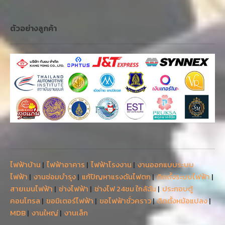
ไฟฟ้าบ้าน
|
ไฟฟ้าอาคาร
|
ไฟฟ้าโรงงาน
|
งานออกแบบระบบ
ไฟฟ้า
|
งานซ่อมบำรุง
|
แก้ปัญหาแรงดันไฟตก
|
ติดตั้งระบบไฟฟ้า
|
สายเมนไฟฟ้า
|
ช่างไฟฟ้า
|
ช่างไฟ 24ชม ใกล้ฉัน
|
ประกอบตู้
คอนโทรล
|
ขอมิเตอร์ไฟฟ้า
|
ขอไฟฟ้าชั่วคราว
|
ติดตั้งหม้อแปลง
|
MDB
|
งานใหญ่
|
งานเล็ก