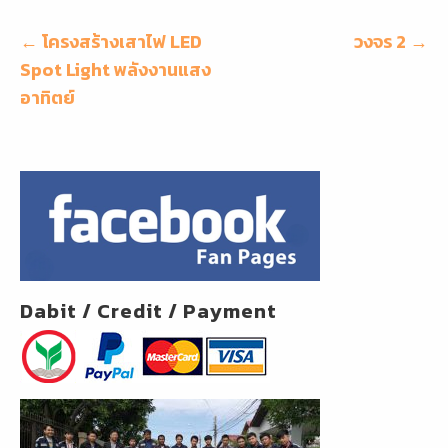
b
o
แนะแนว
← โครงสร้างเสาไฟ LED
วงจร 2 →
o
เรื่อง
Spot Light พลังงานแสง
k
อาทิตย์
Dabit / Credit / Payment