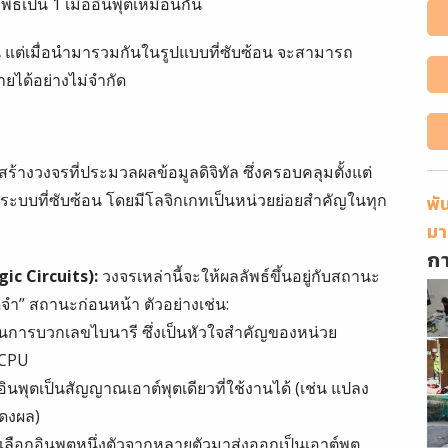
พธ์เป็น 1 เมื่ออินพุตเหมือนกัน
ัน แต่เมื่อนำมารวมกันในรูปแบบที่ซับซ้อน จะสามารถ
ยได้อย่างไม่จำกัด
างวงจรที่ประมวลผลข้อมูลดิจิทัล ซึ่งครอบคลุมตั้งแต่
ะบบที่ซับซ้อน โดยมีโลจิกเกทเป็นหน่วยย่อยสำคัญในทุก
พั
มา
ก
ic Circuits):
วงจรเหล่านี้จะให้ผลลัพธ์ขึ้นอยู่กับสถานะ
ดจำ” สถานะก่อนหน้า ตัวอย่างเช่น:
นการบวกเลขไบนารี ซึ่งเป็นหัวใจสำคัญของหน่วย
 CPU
นพุตเป็นสัญญาณเอาต์พุตเดียวที่ใช้งานได้ (เช่น แปลง
ดงผล)
เลือกอินพุตหนึ่งตัวจากหลายตัวมาส่งออกเป็นเอาต์พุต