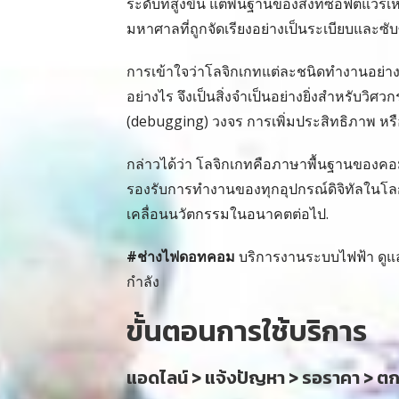
ระดับที่สูงขึ้น แต่พื้นฐานของสิ่งที่ซอฟต์แวร์
มหาศาลที่ถูกจัดเรียงอย่างเป็นระเบียบและซั
การเข้าใจว่าโลจิกเกทแต่ละชนิดทำงานอย่างไ
อย่างไร จึงเป็นสิ่งจำเป็นอย่างยิ่งสำหรับวิ
(debugging) วงจร การเพิ่มประสิทธิภาพ หร
กล่าวได้ว่า โลจิกเกทคือภาษาพื้นฐานของคอมพิ
รองรับการทำงานของทุกอุปกรณ์ดิจิทัลในโ
เคลื่อนนวัตกรรมในอนาคตต่อไป.
#ช่างไฟดอทคอม
บริการงานระบบไฟฟ้า ดูแล
กำลัง
ขั้นตอนการใช้บริการ
แอดไลน์ > แจ้งปัญหา > รอราคา > ต