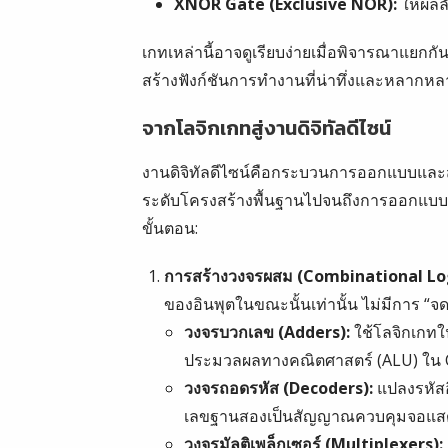
XNOR Gate (Exclusive NOR):
ให้ผลลั
เกทเหล่านี้อาจดูเรียบง่ายเมื่อพิจารณาแยกก
สร้างฟังก์ชันการทำงานที่น่าทึ่งและหลากหลา
จากโลจิกเกทสู่งานดิจิทัลดีไซน์
งานดิจิทัลดีไซน์คือกระบวนการออกแบบและสร้
ระดับโครงสร้างพื้นฐานไปจนถึงการออกแบบร
ขั้นตอน:
การสร้างวงจรผสม (Combinational Log
ของอินพุตในขณะนั้นเท่านั้น ไม่มีการ “จ
วงจรบวกเลข (Adders):
ใช้โลจิกเกทใ
ประมวลผลทางคณิตศาสตร์ (ALU) ใน
วงจรถอดรหัส (Decoders):
แปลงรหัสอิ
เลขฐานสองเป็นสัญญาณควบคุมจอแส
วงจรมัลติเพล็กเซอร์ (Multiplexers):