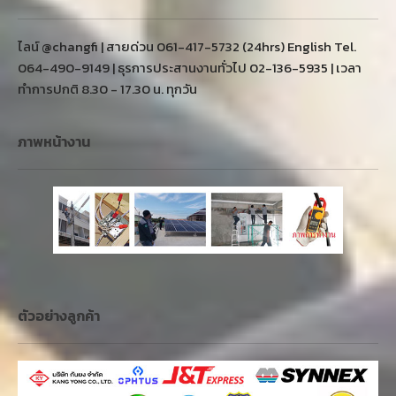
ไลน์ @changfi | สายด่วน 061-417-5732 (24hrs) English Tel.
064-490-9149 | ธุรการประสานงานทั่วไป 02-136-5935 | เวลา
ทำการปกติ 8.30 - 17.30 น. ทุกวัน
ภาพหน้างาน
ตัวอย่างลูกค้า