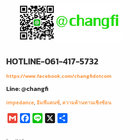
HOTLINE-061-417-5732
https://www.facebook.com/changfidotcom
Line: @changfi
impedance
,
อิมพีแดนซ์
,
ความต้านทานเชิงซ้อน
G
F
Li
X
S
m
a
n
h
ai
c
e
ar