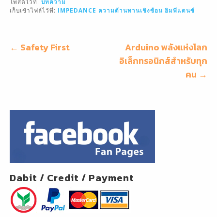
โพสต์ไว้ที่:
บทความ
l
e
e
เก็บเข้าไฟล์ไว้ที่:
IMPEDANCE
ความต้านทานเชิงซ้อน
อิมพีแดนซ์
b
o
แนะแนว
← Safety First
Arduino พลังแห่งโลก
o
เรื่อง
อิเล็กทรอนิกส์สำหรับทุก
k
คน →
Dabit / Credit / Payment