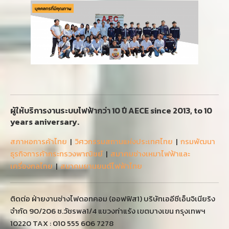
ผู้ให้บริการงานระบบไฟฟ้ากว่า 10 ปี AECE since 2013, to 10
years aniversary.
สภาหอการค้าไทย
|
วิศวกรรมสถานแห่งประเทศไทย
|
กรมพัฒนา
ธุรกิจการค้ากระทรวงพาณิชย์
|
สมาคมช่างเหมาไฟฟ้าและ
เครื่องกลไทย
|
สมาคมยานยนต์ไฟฟ้าไทย
ติดต่อ ฝ่ายงานช่างไฟดอทคอม (ออฟฟิส1) บริษัทเออีซีเอ็นจิเนียริง
จำกัด 90/206 ซ.วัชรพล1/4 แขวงท่าแร้ง เขตบางเขน กรุงเทพฯ
10220 TAX : 010 555 606 7278