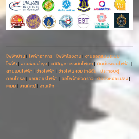
ไฟฟ้าบ้าน
|
ไฟฟ้าอาคาร
|
ไฟฟ้าโรงงาน
|
งานออกแบบระบบ
ไฟฟ้า
|
งานซ่อมบำรุง
|
แก้ปัญหาแรงดันไฟตก
|
ติดตั้งระบบไฟฟ้า
|
สายเมนไฟฟ้า
|
ช่างไฟฟ้า
|
ช่างไฟ 24ชม ใกล้ฉัน
|
ประกอบตู้
คอนโทรล
|
ขอมิเตอร์ไฟฟ้า
|
ขอไฟฟ้าชั่วคราว
|
ติดตั้งหม้อแปลง
|
MDB
|
งานใหญ่
|
งานเล็ก