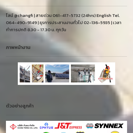
ไลน์ @changfi | สายด่วน 061-417-5732 (24hrs) English Tel.
064-490-9149 | ธุรการประสานงานทั่วไป 02-136-5935 | เวลา
ทำการปกติ 8.30 - 17.30 น. ทุกวัน
ภาพหน้างาน
ตัวอย่างลูกค้า