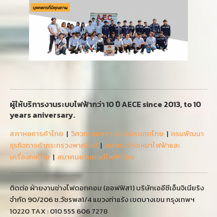
ผู้ให้บริการงานระบบไฟฟ้ากว่า 10 ปี AECE since 2013, to 10
years aniversary.
สภาหอการค้าไทย
|
วิศวกรรมสถานแห่งประเทศไทย
|
กรมพัฒนา
ธุรกิจการค้ากระทรวงพาณิชย์
|
สมาคมช่างเหมาไฟฟ้าและ
เครื่องกลไทย
|
สมาคมยานยนต์ไฟฟ้าไทย
ติดต่อ ฝ่ายงานช่างไฟดอทคอม (ออฟฟิส1) บริษัทเออีซีเอ็นจิเนียริง
จำกัด 90/206 ซ.วัชรพล1/4 แขวงท่าแร้ง เขตบางเขน กรุงเทพฯ
10220 TAX : 010 555 606 7278