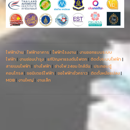
ไฟฟ้าบ้าน
|
ไฟฟ้าอาคาร
|
ไฟฟ้าโรงงาน
|
งานออกแบบระบบ
ไฟฟ้า
|
งานซ่อมบำรุง
|
แก้ปัญหาแรงดันไฟตก
|
ติดตั้งระบบไฟฟ้า
|
สายเมนไฟฟ้า
|
ช่างไฟฟ้า
|
ช่างไฟ 24ชม ใกล้ฉัน
|
ประกอบตู้
คอนโทรล
|
ขอมิเตอร์ไฟฟ้า
|
ขอไฟฟ้าชั่วคราว
|
ติดตั้งหม้อแปลง
|
MDB
|
งานใหญ่
|
งานเล็ก