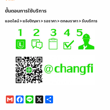
ขั้นตอนการใช้บริการ
แอดไลน์ > แจ้งปัญหา > รอราคา > ตกลงราคา > รับบริการ
G
F
Li
X
S
m
a
n
h