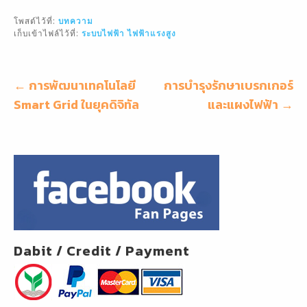
ai
c
e
ar
โพสต์ไว้ที่:
บทความ
l
e
e
เก็บเข้าไฟล์ไว้ที่:
ระบบไฟฟ้า
ไฟฟ้าแรงสูง
b
o
แนะแนว
← การพัฒนาเทคโนโลยี
การบำรุงรักษาเบรกเกอร์
o
เรื่อง
Smart Grid ในยุคดิจิทัล
และแผงไฟฟ้า →
k
Dabit / Credit / Payment