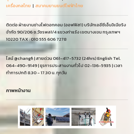
เครื่องกลไทย
|
สมาคมยานยนต์ไฟฟ้าไทย
ติดต่อ ฝ่ายงานช่างไฟดอทคอม (ออฟฟิส1) บริษัทเออีซีเอ็นจิเนียริง
จำกัด 90/206 ซ.วัชรพล1/4 แขวงท่าแร้ง เขตบางเขน กรุงเทพฯ
10220 TAX : 010 555 606 7278
ไลน์ @changfi | สายด่วน 061-417-5732 (24hrs) English Tel.
064-490-9149 | ธุรการประสานงานทั่วไป 02-136-5935 | เวลา
ทำการปกติ 8.30 - 17.30 น. ทุกวัน
ภาพหน้างาน