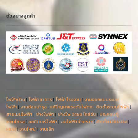
ตัวอย่างลูกค้า
ไฟฟ้าบ้าน
|
ไฟฟ้าอาคาร
|
ไฟฟ้าโรงงาน
|
งานออกแบบระบบ
ไฟฟ้า
|
งานซ่อมบำรุง
|
แก้ปัญหาแรงดันไฟตก
|
ติดตั้งระบบไฟฟ้า
|
สายเมนไฟฟ้า
|
ช่างไฟฟ้า
|
ช่างไฟ 24ชม ใกล้ฉัน
|
ประกอบตู้
คอนโทรล
|
ขอมิเตอร์ไฟฟ้า
|
ขอไฟฟ้าชั่วคราว
|
ติดตั้งหม้อแปลง
|
MDB
|
งานใหญ่
|
งานเล็ก