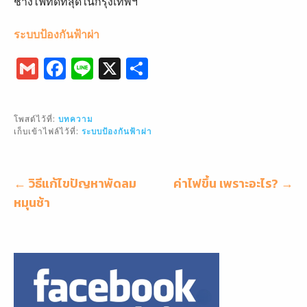
ช่างไฟที่ดีที่สุดในกรุงเทพฯ
ระบบป้องกันฟ้าผ่า
G
F
Li
X
S
m
a
n
h
ai
c
e
ar
โพสต์ไว้ที่:
บทความ
l
e
e
เก็บเข้าไฟล์ไว้ที่:
ระบบป้องกันฟ้าผ่า
b
o
แนะแนว
← วิธีแก้ไขปัญหาพัดลม
ค่าไฟขึ้น เพราะอะไร? →
o
เรื่อง
หมุนช้า
k