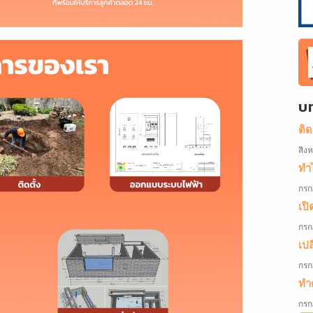
บ
ติ
สิง
ทำไ
กรก
เปิ
กรก
เป
กรก
ทำค
กรก