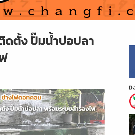
ดตั้ง ปั๊มน้ำบ่อปลา
ไฟ
D