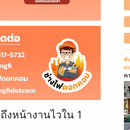
พั
มา
ก
้าถึงหน้างานไวใน 1