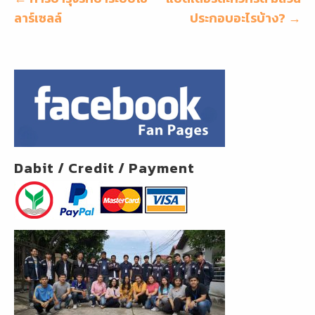
o
เรื่อง
ลาร์เซลล์
k
ประกอบอะไรบ้าง? →
Dabit / Credit / Payment