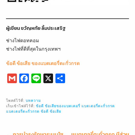
ผู้เขียน
ขวัญหทัย ลิ้มประเสริฐ
ช่างไฟดอทคอม
ช่างไฟที่ดีที่สุดในกรุงเทพฯ
ข้อดี ข้อเสีย ของแบตเตอรี่ตะกั่วกรด
G
F
Li
X
S
m
a
n
h
ai
c
e
ar
โพสต์ไว้ที่:
บทความ
l
e
e
เก็บเข้าไฟล์ไว้ที่:
ข้อดี ข้อเสียของแบตเตอรี่
แบตเตอรี่ตะกั่วกรด
แบตเตอรี่ตะกั่วกรด ข้อดี ข้อเสีย
b
o
แนะแนว
← การบำรุงรักษาระบบโซ
แบตเตอรี่ตะกั่วกรด มีส่วน