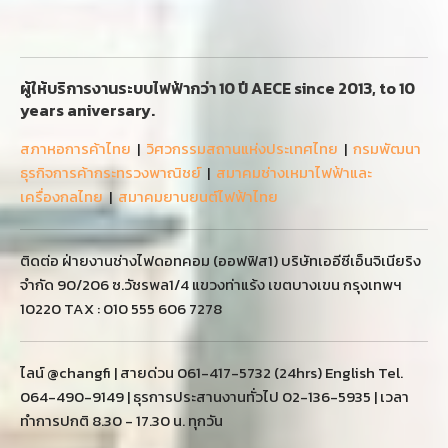
ผู้ให้บริการงานระบบไฟฟ้ากว่า 10 ปี AECE since 2013, to 10
years aniversary.
สภาหอการค้าไทย
|
วิศวกรรมสถานแห่งประเทศไทย
|
กรมพัฒนา
ธุรกิจการค้ากระทรวงพาณิชย์
|
สมาคมช่างเหมาไฟฟ้าและ
เครื่องกลไทย
|
สมาคมยานยนต์ไฟฟ้าไทย
ติดต่อ ฝ่ายงานช่างไฟดอทคอม (ออฟฟิส1) บริษัทเออีซีเอ็นจิเนียริง
จำกัด 90/206 ซ.วัชรพล1/4 แขวงท่าแร้ง เขตบางเขน กรุงเทพฯ
10220 TAX : 010 555 606 7278
ไลน์ @changfi | สายด่วน 061-417-5732 (24hrs) English Tel.
064-490-9149 | ธุรการประสานงานทั่วไป 02-136-5935 | เวลา
ทำการปกติ 8.30 - 17.30 น. ทุกวัน