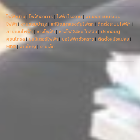
ไฟฟ้าบ้าน
|
ไฟฟ้าอาคาร
|
ไฟฟ้าโรงงาน
|
งานออกแบบระบบ
ไฟฟ้า
|
งานซ่อมบำรุง
|
แก้ปัญหาแรงดันไฟตก
|
ติดตั้งระบบไฟฟ้า
|
สายเมนไฟฟ้า
|
ช่างไฟฟ้า
|
ช่างไฟ 24ชม ใกล้ฉัน
|
ประกอบตู้
คอนโทรล
|
ขอมิเตอร์ไฟฟ้า
|
ขอไฟฟ้าชั่วคราว
|
ติดตั้งหม้อแปลง
|
MDB
|
งานใหญ่
|
งานเล็ก