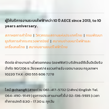
ผู้ให้บริการงานระบบไฟฟ้ากว่า 10 ปี AECE since 2013, to 10
years aniversary.
สภาหอการค้าไทย
|
วิศวกรรมสถานแห่งประเทศไทย
|
กรมพัฒนา
ธุรกิจการค้ากระทรวงพาณิชย์
|
สมาคมช่างเหมาไฟฟ้าและ
เครื่องกลไทย
|
สมาคมยานยนต์ไฟฟ้าไทย
ติดต่อ ฝ่ายงานช่างไฟดอทคอม (ออฟฟิส1) บริษัทเออีซีเอ็นจิเนียริง
จำกัด 90/206 ซ.วัชรพล1/4 แขวงท่าแร้ง เขตบางเขน กรุงเทพฯ
10220 TAX : 010 555 606 7278
ไลน์ @changfi | สายด่วน 061-417-5732 (24hrs) English Tel.
064-490-9149 | ธุรการประสานงานทั่วไป 02-136-5935 | เวลา
ทำการปกติ 8.30 - 17.30 น. ทุกวัน