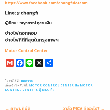
https://www.facebook.com/changfidotcom
Line: @changfi
ผู้เขียน :
ชญาภรณ์ ภูงามเงิน
ช่างไฟดอทคอม
ช่างไฟที่ดีที่สุดในกรุงเทพฯ
Motor Control Center
G
F
Li
X
S
m
a
n
h
ai
c
e
ar
โพสต์ไว้ที่:
บทความ
l
e
e
เก็บเข้าไฟล์ไว้ที่:
MOTOR CONTROL CENTER คือ
MOTOR
CONTROL CENTERS
ตู้ MCC คือ
b
o
o
แนะแนว
← ภาพปฎิบัติ
วาล์ว PICV คืออะไร? →