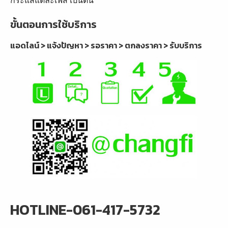
ขั้นตอนการใช้บริการ
แอดไลน์ > แจ้งปัญหา > รอราคา > ตกลงราคา > รับบริการ
HOTLINE-061-417-5732