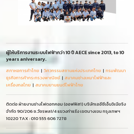
ผู้ให้บริการงานระบบไฟฟ้ากว่า 10 ปี AECE since 2013, to 10
years aniversary.
สภาหอการค้าไทย
|
วิศวกรรมสถานแห่งประเทศไทย
|
กรมพัฒนา
ธุรกิจการค้ากระทรวงพาณิชย์
|
สมาคมช่างเหมาไฟฟ้าและ
เครื่องกลไทย
|
สมาคมยานยนต์ไฟฟ้าไทย
ติดต่อ ฝ่ายงานช่างไฟดอทคอม (ออฟฟิส1) บริษัทเออีซีเอ็นจิเนียริง
จำกัด 90/206 ซ.วัชรพล1/4 แขวงท่าแร้ง เขตบางเขน กรุงเทพฯ
10220 TAX : 010 555 606 7278