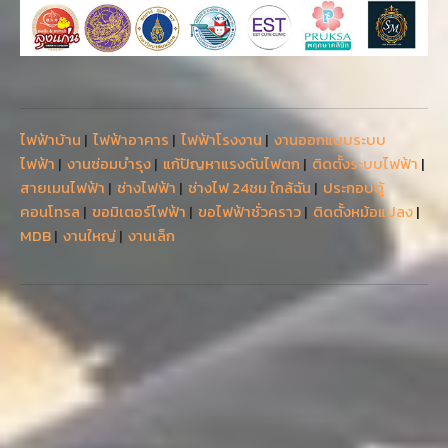
ไฟฟ้าบ้าน
|
ไฟฟ้าอาคาร
|
ไฟฟ้าโรงงาน
|
งานออกแบบระบบ
ไฟฟ้า
|
งานซ่อมบำรุง
|
แก้ปัญหาแรงดันไฟตก
|
ติดตั้งระบบไฟฟ้า
|
สายเมนไฟฟ้า
|
ช่างไฟฟ้า
|
ช่างไฟ 24ชม ใกล้ฉัน
|
ประกอบตู้
คอนโทรล
|
ขอมิเตอร์ไฟฟ้า
|
ขอไฟฟ้าชั่วคราว
|
ติดตั้งหม้อแปลง
|
MDB
|
งานใหญ่
|
งานเล็ก