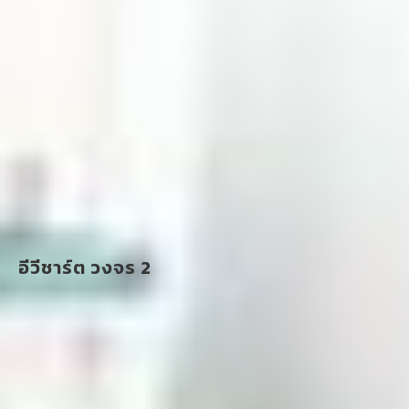
อีวีชาร์ต วงจร 2