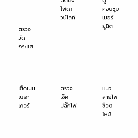
แนว
สายไฟ
ช็อต
ไหม้
เช็ดเมน
ตรวจ
เบรก
เช็ค
เกอร์
ปลั๊กไฟ
ช่างไฟ
เบรก
กรีดปูน
ฟ้าเข้า
เกอร์
ฝังสาย
ประเมิน
ลูกย่อย
ไฟ