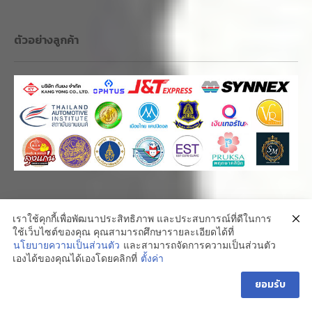
ไฟฟ้าบ้าน
|
ไฟฟ้าอาคาร
|
ไฟฟ้าโรงงาน
|
งานออกแบบระบบ
ไฟฟ้า
|
งานซ่อมบำรุง
|
แก้ปัญหาแรงดันไฟตก
|
ติดตั้งระบบไฟฟ้า
|
สายเมนไฟฟ้า
|
ช่างไฟฟ้า
|
ช่างไฟ 24ชม ใกล้ฉัน
|
ประกอบตู้
คอนโทรล
|
ขอมิเตอร์ไฟฟ้า
|
ขอไฟฟ้าชั่วคราว
|
ติดตั้งหม้อแปลง
|
MDB
|
งานใหญ่
|
งานเล็ก
เราใช้คุกกี้เพื่อพัฒนาประสิทธิภาพ และประสบการณ์ที่ดีในการ
ใช้เว็บไซต์ของคุณ คุณสามารถศึกษารายละเอียดได้ที่
นโยบายความเป็นส่วนตัว
และสามารถจัดการความเป็นส่วนตัว
1
เองได้ของคุณได้เองโดยคลิกที่
ตั้งค่า
คลิ๊กสอบถาม
ยอมรับ
O
P