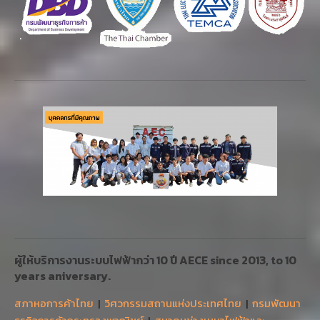
ผู้ให้บริการงานระบบไฟฟ้ากว่า 10 ปี AECE since 2013, to 10
years aniversary.
สภาหอการค้าไทย
|
วิศวกรรมสถานแห่งประเทศไทย
|
กรมพัฒนา
ธุรกิจการค้ากระทรวงพาณิชย์
|
สมาคมช่างเหมาไฟฟ้าและ
เครื่องกลไทย
|
สมาคมยานยนต์ไฟฟ้าไทย
ติดต่อ ฝ่ายงานช่างไฟดอทคอม (ออฟฟิส1) บริษัทเออีซีเอ็นจิเนียริง
จำกัด 90/206 ซ.วัชรพล1/4 แขวงท่าแร้ง เขตบางเขน กรุงเทพฯ