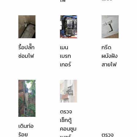
รื้อปลั๊ก
เมน
กรีด
ซ่อมไฟ
เบรก
ผนังฝัง
เกอร์
สายไฟ
ตรวจ
ตรวจ
เช็กตู้
เช็กสาย
เดินท่อ
คอนซูม
ไฟใน
ร้อย