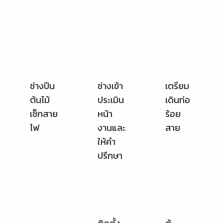
เช็กสาย
หน้า
ร้อย
ไฟ
งานและ
สาย
ให้คำ
ปรึกษา
ตรวจ
วัด
กระแส
ติดตั้ง
ตู้
ไฟดา
คอนซูม
วน์ไลท์
เมอร์
ยูนิต