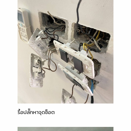
รื้อปลั๊กหาจุดช็อต