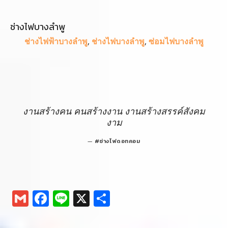
งานสร้างคน คนสร้างงาน งานสร้างสรรค์สังคม
งาม
#ช่างไฟดอทคอม
G
F
Li
X
S
m
a
n
h
ai
c
e
ar
โพสต์ไว้ที่:
สนับสนุน
l
e
e
เก็บเข้าไฟล์ไว้ที่:
ช่างไฟบางลำพู
ช่างไฟฟ้าบางลำพู
ซ่อมไฟบางลำพู
b
o
แนะแนว
← ช่างไฟฟ้าซอยวัดกู้
ช่างไฟฟ้าท่าแร้ง →