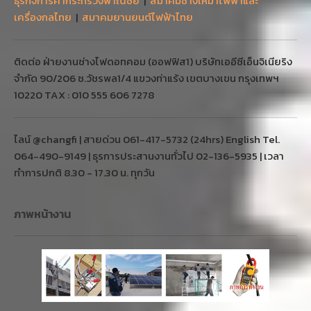
10220 TAX : 010 555 606 7278
ไลน์ @changfi | สายด่วน 061-417-5732 (24hrs) English Tel.
064-490-9149 | ธุรการประสานงานทั่วไป 02-136-5935 | เวลา
ทำการปกติ 8.30 - 17.30 น. ทุกวัน
ภาพหน้างาน
ตัวอย่างลูกค้า