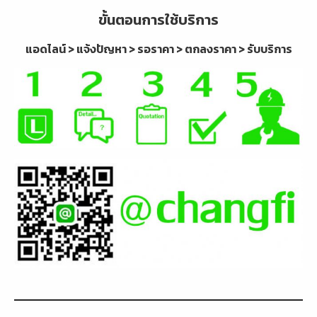
ขั้นตอนการใช้บริการ
แอดไลน์ > แจ้งปัญหา > รอราคา > ตกลงราคา > รับบริการ