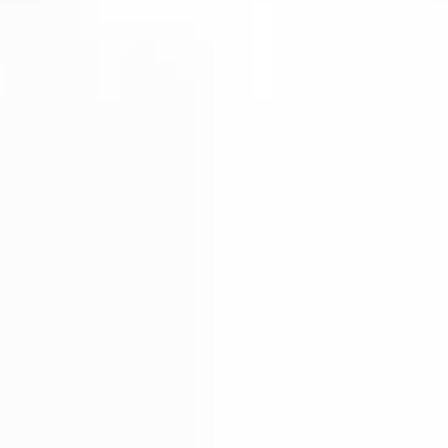
ช่างไฟบางลำพู
ช่างไฟฟ้าบางลำพู
,
ช่างไฟบางลำพู
,
ซ่อมไฟบางลำพู