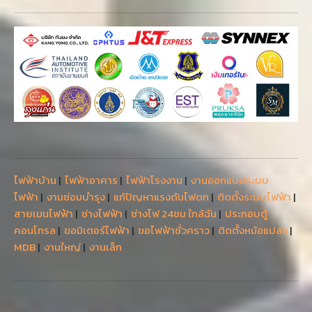
ไฟฟ้าบ้าน
|
ไฟฟ้าอาคาร
|
ไฟฟ้าโรงงาน
|
งานออกแบบระบบ
ไฟฟ้า
|
งานซ่อมบำรุง
|
แก้ปัญหาแรงดันไฟตก
|
ติดตั้งระบบไฟฟ้า
|
สายเมนไฟฟ้า
|
ช่างไฟฟ้า
|
ช่างไฟ 24ชม ใกล้ฉัน
|
ประกอบตู้
คอนโทรล
|
ขอมิเตอร์ไฟฟ้า
|
ขอไฟฟ้าชั่วคราว
|
ติดตั้งหม้อแปลง
|
MDB
|
งานใหญ่
|
งานเล็ก