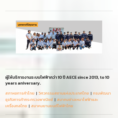
ผู้ให้บริการงานระบบไฟฟ้ากว่า 10 ปี AECE since 2013, to 10
years aniversary.
สภาหอการค้าไทย
|
วิศวกรรมสถานแห่งประเทศไทย
|
กรมพัฒนา
ธุรกิจการค้ากระทรวงพาณิชย์
|
สมาคมช่างเหมาไฟฟ้าและ
เครื่องกลไทย
|
สมาคมยานยนต์ไฟฟ้าไทย