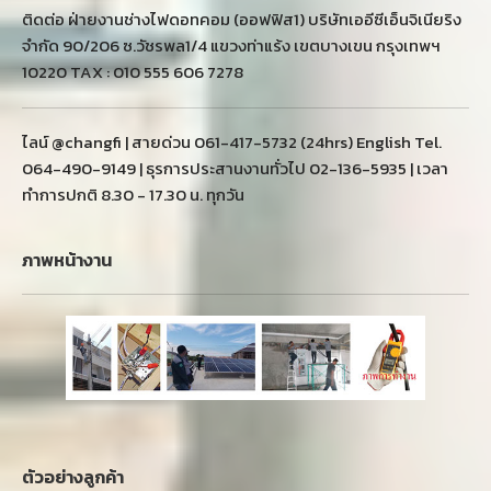
ติดต่อ ฝ่ายงานช่างไฟดอทคอม (ออฟฟิส1) บริษัทเออีซีเอ็นจิเนียริง
จำกัด 90/206 ซ.วัชรพล1/4 แขวงท่าแร้ง เขตบางเขน กรุงเทพฯ
10220 TAX : 010 555 606 7278
ไลน์ @changfi | สายด่วน 061-417-5732 (24hrs) English Tel.
064-490-9149 | ธุรการประสานงานทั่วไป 02-136-5935 | เวลา
ทำการปกติ 8.30 - 17.30 น. ทุกวัน
ภาพหน้างาน
ตัวอย่างลูกค้า