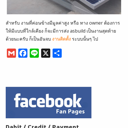
สำหรับ งานที่ค่อนข้างมีมูลค่าสูง หรือ ทาง owner ต้องการ
ให้มีแบบที่ใกล้เคียง ก็จะมีการส่ง asbuild เป็นงานสุดท้าย
ด้วยนะครับ ก็เป็นอันจบ
งานติดตั้ง
ระบบนั้นๆ ไป
G
F
Li
X
S
m
a
n
h
ai
c
e
ar
l
e
e
b
o
o
k
Dabit / Credit / Payment