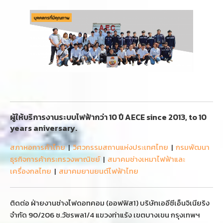
ผู้ให้บริการงานระบบไฟฟ้ากว่า 10 ปี AECE since 2013, to 10
years aniversary.
สภาหอการค้าไทย
|
วิศวกรรมสถานแห่งประเทศไทย
|
กรมพัฒนา
ธุรกิจการค้ากระทรวงพาณิชย์
|
สมาคมช่างเหมาไฟฟ้าและ
เครื่องกลไทย
|
สมาคมยานยนต์ไฟฟ้าไทย
ติดต่อ ฝ่ายงานช่างไฟดอทคอม (ออฟฟิส1) บริษัทเออีซีเอ็นจิเนียริง
จำกัด 90/206 ซ.วัชรพล1/4 แขวงท่าแร้ง เขตบางเขน กรุงเทพฯ