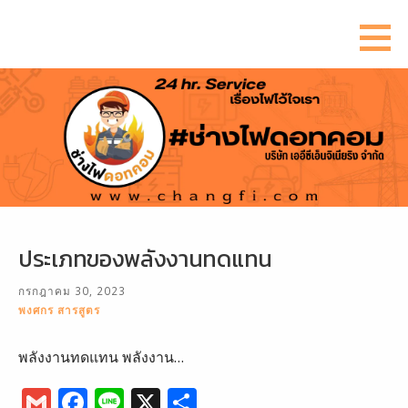
ข้าม
ไป
ยัง
เนื้อหา
ประเภทของพลังงานทดแทน
กรกฎาคม 30, 2023
พงศกร สารสูตร
พลังงานทดแทน พลังงาน…
G
F
Li
X
S