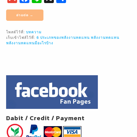
m
a
n
h
ai
c
e
ar
อ่านต่อ →
l
e
e
โพสต์ไว้ที่:
บทความ
b
เก็บเข้าไฟล์ไว้ที่:
6 ประเภทของพลังงานทดแทน
พลังงานทดแทน
o
พลังงานทดแทนมีอะไรบ้าง
o
k
Dabit / Credit / Payment