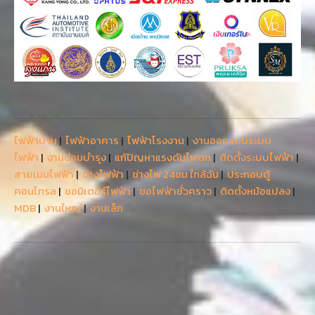
ไฟฟ้าบ้าน
|
ไฟฟ้าอาคาร
|
ไฟฟ้าโรงงาน
|
งานออกแบบระบบ
ไฟฟ้า
|
งานซ่อมบำรุง
|
แก้ปัญหาแรงดันไฟตก
|
ติดตั้งระบบไฟฟ้า
|
สายเมนไฟฟ้า
|
ช่างไฟฟ้า
|
ช่างไฟ 24ชม ใกล้ฉัน
|
ประกอบตู้
คอนโทรล
|
ขอมิเตอร์ไฟฟ้า
|
ขอไฟฟ้าชั่วคราว
|
ติดตั้งหม้อแปลง
|
MDB
|
งานใหญ่
|
งานเล็ก