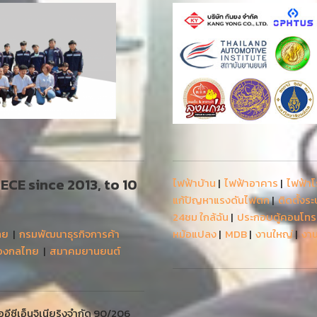
 AECE since 2013, to 10
ไฟฟ้าบ้าน
|
ไฟฟ้าอาคาร
|
ไฟฟ้า
แก้ปัญหาแรงดันไฟตก
|
ติดตั้งร
24ชม ใกล้ฉัน
|
ประกอบตู้คอนโท
ทย
|
กรมพัฒนาธุรกิจการค้า
หม้อแปลง
|
MDB
|
งานใหญ่
|
งาน
่องกลไทย
|
สมาคมยานยนต์
ีซีเอ็นจิเนียริงจำกัด 90/206