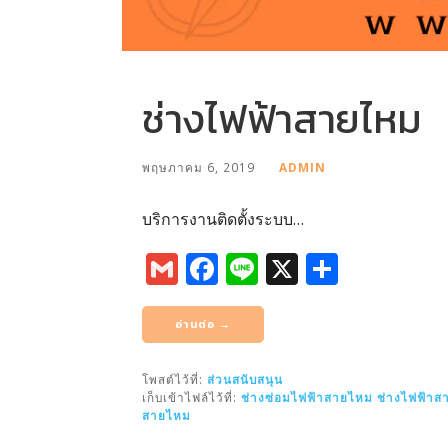
ช่างไฟฟ้าสายไหม
พฤษภาคม 6, 2019
ADMIN
บริการงานติดตั้งระบบ…
G
F
Li
X
S
m
a
n
h
ai
c
e
ar
อ่านต่อ →
l
e
e
โพสต์ไว้ที่:
ส่วนสนับสนุน
b
เก็บเข้าไฟล์ไว้ที่:
ช่างซ่อมไฟฟ้าสายไหม
ช่างไฟฟ้าส
o
สายไหม