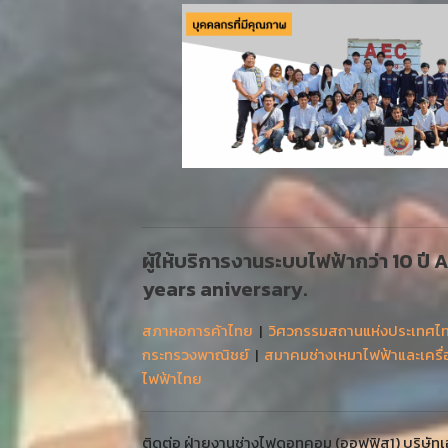
ผู้ให้บริการงานระบบไฟฟ้ากว่า 10 ปี
years aniversary.
สภาหอการค้าไทย
|
วิศวกรรมสถานแห่งประเทศไ
กระทรวงพาณิชย์
|
สมาคมช่างเหมาไฟฟ้าและเครื
ไฟฟ้าไทย
ติดต่อ ฝ่ายงานช่างไฟดอทคอม (ออฟฟิส1) บริษัทเออ