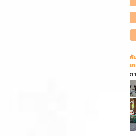
พั
มา
ก