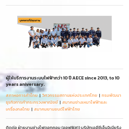
ผู้ให้บริการงานระบบไฟฟ้ากว่า 10 ปี AECE since 2013, to 10
years aniversary.
สภาหอการค้าไทย
|
วิศวกรรมสถานแห่งประเทศไทย
|
กรมพัฒนา
ธุรกิจการค้ากระทรวงพาณิชย์
|
สมาคมช่างเหมาไฟฟ้าและ
เครื่องกลไทย
|
สมาคมยานยนต์ไฟฟ้าไทย
ติดต่อ ฝ่ายงานช่างไฟดอทคอม (ออฟฟิส1) บริษัทเออีซีเอ็นจิเนียริง