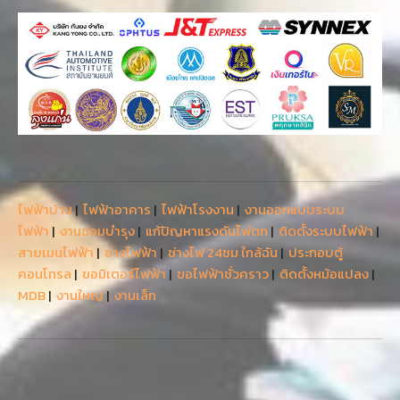
ไฟฟ้าบ้าน
|
ไฟฟ้าอาคาร
|
ไฟฟ้าโรงงาน
|
งานออกแบบระบบ
ไฟฟ้า
|
งานซ่อมบำรุง
|
แก้ปัญหาแรงดันไฟตก
|
ติดตั้งระบบไฟฟ้า
|
สายเมนไฟฟ้า
|
ช่างไฟฟ้า
|
ช่างไฟ 24ชม ใกล้ฉัน
|
ประกอบตู้
คอนโทรล
|
ขอมิเตอร์ไฟฟ้า
|
ขอไฟฟ้าชั่วคราว
|
ติดตั้งหม้อแปลง
|
MDB
|
งานใหญ่
|
งานเล็ก