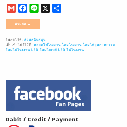
G
F
Li
X
S
m
a
n
h
ai
c
e
ar
อ่านต่อ →
l
e
e
โพสต์ไว้ที่:
ส่วนสนับสนุน
b
เก็บเข้าไฟล์ไว้ที่:
หลอดไฟโรงงาน
โคมโรงงาน
โคมไฟอุตสาหกรรม
o
โคมไฟโรงงาน LED
โคมไฮเบย์ LED
ไฟโรงงาน
o
k
Dabit / Credit / Payment