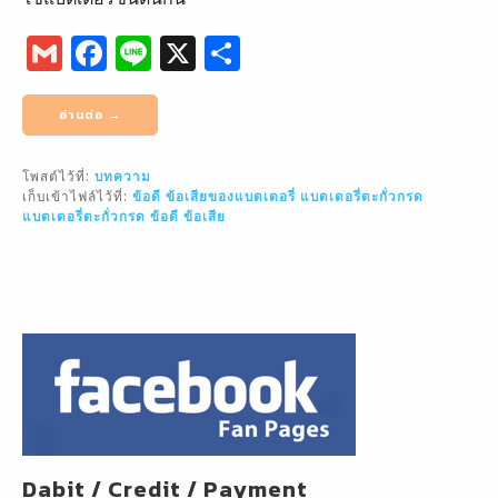
G
F
Li
X
S
m
a
n
h
ai
c
e
ar
อ่านต่อ →
l
e
e
โพสต์ไว้ที่:
บทความ
b
เก็บเข้าไฟล์ไว้ที่:
ข้อดี ข้อเสียของแบตเตอรี่
แบตเตอรี่ตะกั่วกรด
o
แบตเตอรี่ตะกั่วกรด ข้อดี ข้อเสีย
o
k
Dabit / Credit / Payment