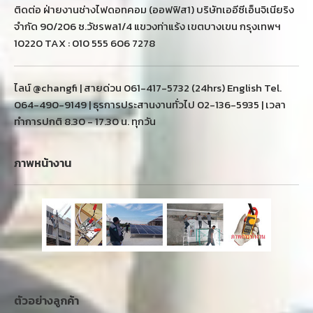
ติดต่อ ฝ่ายงานช่างไฟดอทคอม (ออฟฟิส1) บริษัทเออีซีเอ็นจิเนียริง
จำกัด 90/206 ซ.วัชรพล1/4 แขวงท่าแร้ง เขตบางเขน กรุงเทพฯ
10220 TAX : 010 555 606 7278
ไลน์ @changfi | สายด่วน 061-417-5732 (24hrs) English Tel.
064-490-9149 | ธุรการประสานงานทั่วไป 02-136-5935 | เวลา
ทำการปกติ 8.30 - 17.30 น. ทุกวัน
ภาพหน้างาน
ตัวอย่างลูกค้า