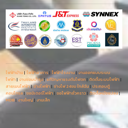
ไฟฟ้าบ้าน
|
ไฟฟ้าอาคาร
|
ไฟฟ้าโรงงาน
|
งานออกแบบระบบ
ไฟฟ้า
|
งานซ่อมบำรุง
|
แก้ปัญหาแรงดันไฟตก
|
ติดตั้งระบบไฟฟ้า
|
สายเมนไฟฟ้า
|
ช่างไฟฟ้า
|
ช่างไฟ 24ชม ใกล้ฉัน
|
ประกอบตู้
คอนโทรล
|
ขอมิเตอร์ไฟฟ้า
|
ขอไฟฟ้าชั่วคราว
|
ติดตั้งหม้อแปลง
|
MDB
|
งานใหญ่
|
งานเล็ก