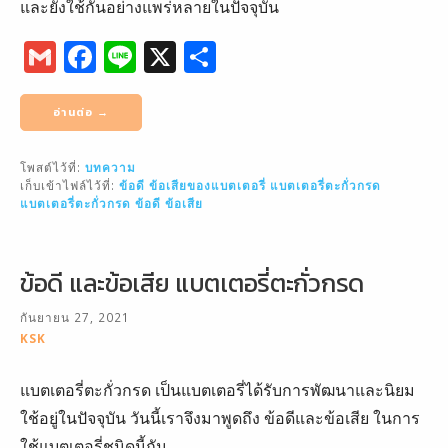
และยังใช้กันอย่างแพร่หลายในปัจจุบัน
G
F
Li
X
S
m
a
n
h
ai
c
e
ar
อ่านต่อ →
l
e
e
โพสต์ไว้ที่:
บทความ
b
เก็บเข้าไฟล์ไว้ที่:
ข้อดี ข้อเสียของแบตเตอรี่
แบตเตอรี่ตะกั่วกรด
o
แบตเตอรี่ตะกั่วกรด ข้อดี ข้อเสีย
o
k
ข้อดี และข้อเสีย แบตเตอรี่ตะกั่วกรด
กันยายน 27, 2021
KSK
แบตเตอรี่ตะกั่วกรด เป็นแบตเตอรี่ได้รับการพัฒนาและนิยม
ใช้อยู่ในปัจจุบัน วันนี้เราจึงมาพูดถึง ข้อดีและข้อเสีย ในการ
ใช้แบตเตอรี่ชนิดนี้กัน