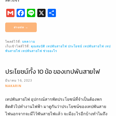
G
F
Li
X
S
m
a
n
h
ai
c
e
ar
อ่านต่อ →
l
e
e
โพสต์ไว้ที่:
บทความ
b
เก็บเข้าไฟล์ไว้ที่:
คุณสมบัติ เทปพันสายไฟ
ประโยชน์ เทปพันสายไฟ
เทป
o
พันสายไฟ
เทปพันสายไฟ ช่วยอะไร
o
k
ประโยชน์ทั้ง 10 ข้อ ของเทปพันสายไฟ
มีนาคม 16, 2023
NAKARIN
เทปพันสายไฟ อุปกรณ์สารพัดประโยชน์ที่จำเป็นต้องพก
ติดตัวไปทำงานไฟฟ้า มาดูกันว่าประโยชน์ของเทปพันสาย
ไฟนอกจากจะมีไว้พันสายไฟแล้ว จะมีอะไรอีกบ้างทำไมถึง