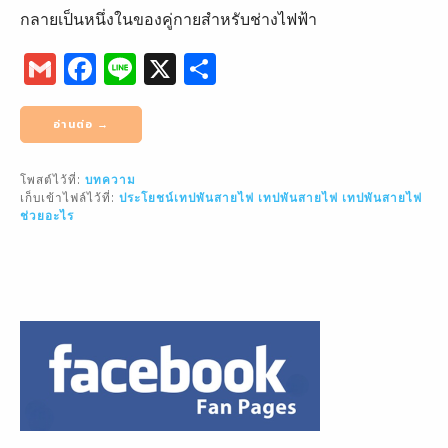
กลายเป็นหนึ่งในของคู่กายสำหรับช่างไฟฟ้า
G
F
Li
X
S
m
a
n
h
ai
c
e
ar
อ่านต่อ →
l
e
e
โพสต์ไว้ที่:
บทความ
b
เก็บเข้าไฟล์ไว้ที่:
ประโยชน์เทปพันสายไฟ
เทปพันสายไฟ
เทปพันสายไฟ
o
ช่วยอะไร
o
k