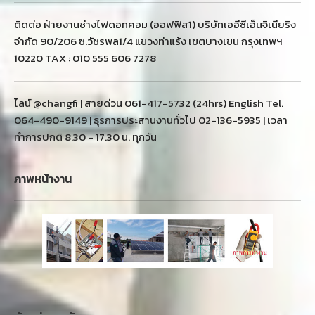
ติดต่อ ฝ่ายงานช่างไฟดอทคอม (ออฟฟิส1) บริษัทเออีซีเอ็นจิเนียริง
จำกัด 90/206 ซ.วัชรพล1/4 แขวงท่าแร้ง เขตบางเขน กรุงเทพฯ
10220 TAX : 010 555 606 7278
ไลน์ @changfi | สายด่วน 061-417-5732 (24hrs) English Tel.
064-490-9149 | ธุรการประสานงานทั่วไป 02-136-5935 | เวลา
ทำการปกติ 8.30 - 17.30 น. ทุกวัน
ภาพหน้างาน