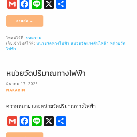
G
F
Li
X
S
m
a
n
h
ai
c
e
ar
อ่านต่อ →
l
e
e
โพสต์ไว้ที่:
บทความ
b
เก็บเข้าไฟล์ไว้ที่:
หน่วยวัดทางไฟฟ้า
หน่วยวัดแรงดันไฟฟ้า
หน่วยวัด
o
ไฟฟ้า
o
k
หน่วยวัดปริมาณทางไฟฟ้า
มีนาคม 17, 2023
NAKARIN
ความหมาย และหน่วยวัดปริมาณทางไฟฟ้า
G
F
Li
X
S
m
a
n
h