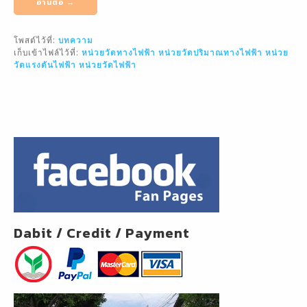
ai
c
e
ar
อ่านต่อ →
l
e
e
โพสต์ไว้ที่:
บทความ
b
เก็บเข้าไฟล์ไว้ที่:
หน่วยวัดทางไฟฟ้า
หน่วยวัดปริมาณทางไฟฟ้า
หน่วย
o
วัดแรงดันไฟฟ้า
หน่วยวัดไฟฟ้า
o
k
Dabit / Credit / Payment