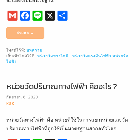
G
F
Li
X
S
m
a
n
h
ai
c
e
ar
อ่านต่อ →
l
e
e
โพสต์ไว้ที่:
บทความ
b
เก็บเข้าไฟล์ไว้ที่:
หน่วยวัดทางไฟฟ้า
หน่วยวัดแรงดันไฟฟ้า
หน่วยวัด
o
ไฟฟ้า
o
k
หน่วยวัดปริมาณทางไฟฟ้า คืออะไร ?
กันยายน 6, 2023
KSK
หน่วยวัดทางไฟฟ้า คือ หน่วยที่ใช้ในการแยกหน่วยและวัด
ปริมาณทางไฟฟ้าที่ถูกใช้เป็นมาตรฐานสากลทั่วโลก