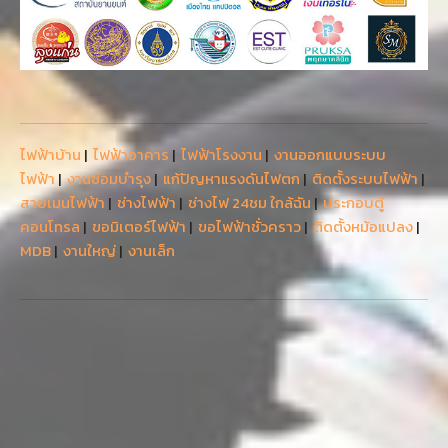
ไฟฟ้าบ้าน
|
ไฟฟ้าอาคาร
|
ไฟฟ้าโรงงาน
|
งานออกแบบระบบ
ไฟฟ้า
|
งานซ่อมบำรุง
|
แก้ปัญหาแรงดันไฟตก
|
ติดตั้งระบบไฟฟ้า
|
สายเมนไฟฟ้า
|
ช่างไฟฟ้า
|
ช่างไฟ 24ชม ใกล้ฉัน
|
ประกอบตู้
คอนโทรล
|
ขอมิเตอร์ไฟฟ้า
|
ขอไฟฟ้าชั่วคราว
|
ติดตั้งหม้อแปลง
|
MDB
|
งานใหญ่
|
งานเล็ก