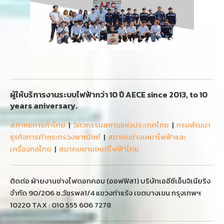
ผู้ให้บริการงานระบบไฟฟ้ากว่า 10 ปี AECE since 2013, to 10
years aniversary.
สภาหอการค้าไทย
|
วิศวกรรมสถานแห่งประเทศไทย
|
กรมพัฒนา
ธุรกิจการค้ากระทรวงพาณิชย์
|
สมาคมช่างเหมาไฟฟ้าและ
เครื่องกลไทย
|
สมาคมยานยนต์ไฟฟ้าไทย
ติดต่อ ฝ่ายงานช่างไฟดอทคอม (ออฟฟิส1) บริษัทเออีซีเอ็นจิเนียริง
จำกัด 90/206 ซ.วัชรพล1/4 แขวงท่าแร้ง เขตบางเขน กรุงเทพฯ
10220 TAX : 010 555 606 7278