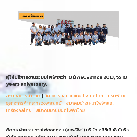
ผู้ให้บริการงานระบบไฟฟ้ากว่า 10 ปี AECE since 2013, to 10
years aniversary.
สภาหอการค้าไทย
|
วิศวกรรมสถานแห่งประเทศไทย
|
กรมพัฒนา
ธุรกิจการค้ากระทรวงพาณิชย์
|
สมาคมช่างเหมาไฟฟ้าและ
เครื่องกลไทย
|
สมาคมยานยนต์ไฟฟ้าไทย
ติดต่อ ฝ่ายงานช่างไฟดอทคอม (ออฟฟิส1) บริษัทเออีซีเอ็นจิเนียริง