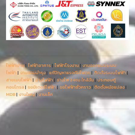
ไฟฟ้าบ้าน
|
ไฟฟ้าอาคาร
|
ไฟฟ้าโรงงาน
|
งานออกแบบระบบ
ไฟฟ้า
|
งานซ่อมบำรุง
|
แก้ปัญหาแรงดันไฟตก
|
ติดตั้งระบบไฟฟ้า
|
สายเมนไฟฟ้า
|
ช่างไฟฟ้า
|
ช่างไฟ 24ชม ใกล้ฉัน
|
ประกอบตู้
คอนโทรล
|
ขอมิเตอร์ไฟฟ้า
|
ขอไฟฟ้าชั่วคราว
|
ติดตั้งหม้อแปลง
|
MDB
|
งานใหญ่
|
งานเล็ก