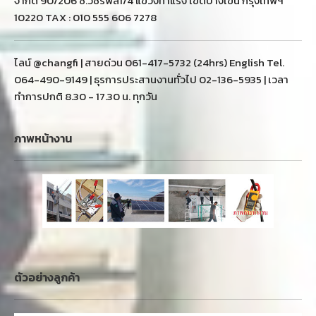
จำกัด 90/206 ซ.วัชรพล1/4 แขวงท่าแร้ง เขตบางเขน กรุงเทพฯ
10220 TAX : 010 555 606 7278
ไลน์ @changfi | สายด่วน 061-417-5732 (24hrs) English Tel.
064-490-9149 | ธุรการประสานงานทั่วไป 02-136-5935 | เวลา
ทำการปกติ 8.30 - 17.30 น. ทุกวัน
ภาพหน้างาน
ตัวอย่างลูกค้า