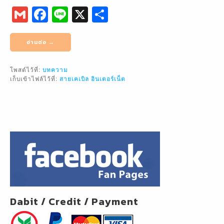
G
F
Li
X
S
m
a
n
h
ai
c
e
ar
อ่านต่อ →
l
e
e
โพสต์ไว้ที่:
บทความ
b
เก็บเข้าไฟล์ไว้ที่:
สายเคเบิล
อินเตอร์เน็ต
o
o
k
Dabit / Credit / Payment