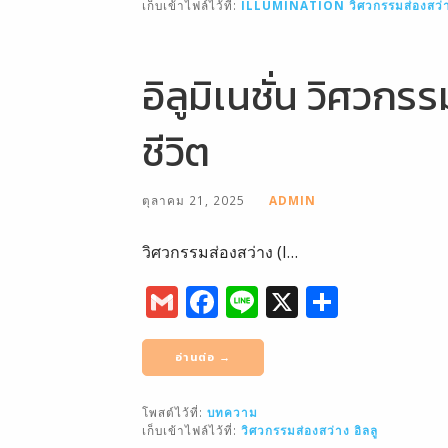
b
เก็บเข้าไฟล์ไว้ที่:
ILLUMINATION
วิศวกรรมส่องสว่
o
o
อิลูมิเนชั่น วิศวก
k
ชีวิต
ตุลาคม 21, 2025
ADMIN
วิศวกรรมส่องสว่าง (I…
G
F
Li
X
S
m
a
n
h
ai
c
e
ar
อ่านต่อ →
l
e
e
โพสต์ไว้ที่:
บทความ
b
เก็บเข้าไฟล์ไว้ที่:
วิศวกรรมส่องสว่าง
อิลลู