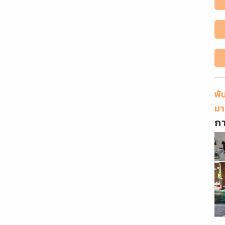
พั
มา
ก