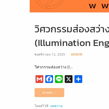
วิศวกรรมส่องสว่า
(Illumination En
พฤศจิกายน 12, 2025
ADMIN
วิศวกรรมส่องสว่าง (I…
G
F
Li
X
S
m
a
n
h
ai
c
e
ar
อ่านต่อ →
l
e
e
โพสต์ไว้ที่:
บทความ