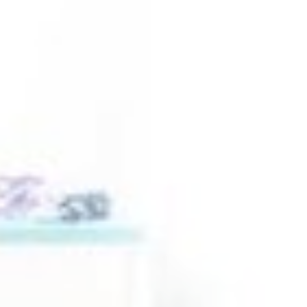
ไฟฟ้าบ้าน
|
ไฟฟ้าอาคาร
|
ไฟฟ้า
แก้ปัญหาแรงดันไฟตก
|
ติดตั้งร
24ชม ใกล้ฉัน
|
ประกอบตู้คอนโท
หม้อแปลง
|
MDB
|
งานใหญ่
|
งาน