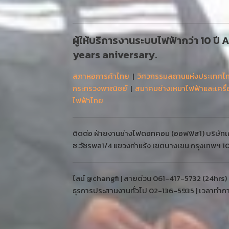
ผู้ให้บริการงานระบบไฟฟ้ากว่า 10 ปี
years aniversary.
สภาหอการค้าไทย
|
วิศวกรรมสถานแห่งประเทศไ
กระทรวงพาณิชย์
|
สมาคมช่างเหมาไฟฟ้าและเครื
ไฟฟ้าไทย
ติดต่อ ฝ่ายงานช่างไฟดอทคอม (ออฟฟิส1) บริษัทเออ
ซ.วัชรพล1/4 แขวงท่าแร้ง เขตบางเขน กรุงเทพฯ 
ไลน์ @changfi | สายด่วน 061-417-5732 (24hrs)
ธุรการประสานงานทั่วไป 02-136-5935 | เวลาทำการ