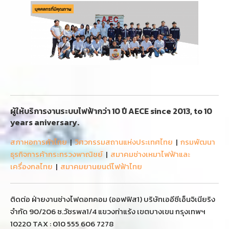
ผู้ให้บริการงานระบบไฟฟ้ากว่า 10 ปี AECE since 2013, to 10
years aniversary.
สภาหอการค้าไทย
|
วิศวกรรมสถานแห่งประเทศไทย
|
กรมพัฒนา
ธุรกิจการค้ากระทรวงพาณิชย์
|
สมาคมช่างเหมาไฟฟ้าและ
เครื่องกลไทย
|
สมาคมยานยนต์ไฟฟ้าไทย
ติดต่อ ฝ่ายงานช่างไฟดอทคอม (ออฟฟิส1) บริษัทเออีซีเอ็นจิเนียริง
จำกัด 90/206 ซ.วัชรพล1/4 แขวงท่าแร้ง เขตบางเขน กรุงเทพฯ
10220 TAX : 010 555 606 7278