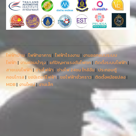
ไฟฟ้าบ้าน
|
ไฟฟ้าอาคาร
|
ไฟฟ้าโรงงาน
|
งานออกแบบระบบ
ไฟฟ้า
|
งานซ่อมบำรุง
|
แก้ปัญหาแรงดันไฟตก
|
ติดตั้งระบบไฟฟ้า
|
สายเมนไฟฟ้า
|
ช่างไฟฟ้า
|
ช่างไฟ 24ชม ใกล้ฉัน
|
ประกอบตู้
คอนโทรล
|
ขอมิเตอร์ไฟฟ้า
|
ขอไฟฟ้าชั่วคราว
|
ติดตั้งหม้อแปลง
|
MDB
|
งานใหญ่
|
งานเล็ก