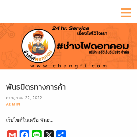
ข้าม
ไป
ยัง
เนื้อหา
พันธมิตรทางการค้า
กรกฎาคม 22, 2022
ADMIN
เว็บไซต์ในเครือ พันธ…
G
F
Li
X
S