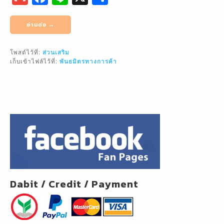
m
a
n
h
ai
c
e
ar
อ่านต่อ →
l
e
e
โพสต์ไว้ที่:
ส่วนเสริม
b
เก็บเข้าไฟล์ไว้ที่:
พันธมิตรทางการค้า
o
o
k
Dabit / Credit / Payment