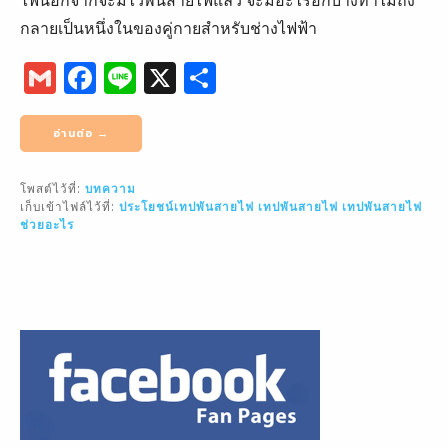
กลายเป็นหนึ่งในของคู่กายสำหรับช่างไฟฟ้า
G
F
Li
X
S
m
a
n
h
ai
c
e
ar
อ่านต่อ →
l
e
e
โพสต์ไว้ที่:
บทความ
b
เก็บเข้าไฟล์ไว้ที่:
ประโยชน์เทปพันสายไฟ
เทปพันสายไฟ
เทปพันสายไฟ
o
ช่วยอะไร
o
k