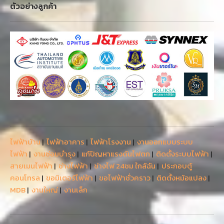
ตัวอย่างลูกค้า
ไฟฟ้าบ้าน
|
ไฟฟ้าอาคาร
|
ไฟฟ้าโรงงาน
|
งานออกแบบระบบ
ไฟฟ้า
|
งานซ่อมบำรุง
|
แก้ปัญหาแรงดันไฟตก
|
ติดตั้งระบบไฟฟ้า
|
สายเมนไฟฟ้า
|
ช่างไฟฟ้า
|
ช่างไฟ 24ชม ใกล้ฉัน
|
ประกอบตู้
คอนโทรล
|
ขอมิเตอร์ไฟฟ้า
|
ขอไฟฟ้าชั่วคราว
|
ติดตั้งหม้อแปลง
|
MDB
|
งานใหญ่
|
งานเล็ก