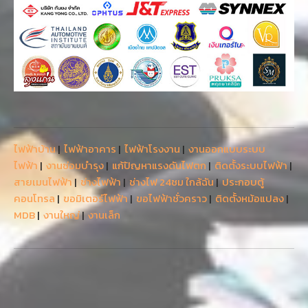
ไฟฟ้าบ้าน
|
ไฟฟ้าอาคาร
|
ไฟฟ้าโรงงาน
|
งานออกแบบระบบ
ไฟฟ้า
|
งานซ่อมบำรุง
|
แก้ปัญหาแรงดันไฟตก
|
ติดตั้งระบบไฟฟ้า
|
สายเมนไฟฟ้า
|
ช่างไฟฟ้า
|
ช่างไฟ 24ชม ใกล้ฉัน
|
ประกอบตู้
คอนโทรล
|
ขอมิเตอร์ไฟฟ้า
|
ขอไฟฟ้าชั่วคราว
|
ติดตั้งหม้อแปลง
|
MDB
|
งานใหญ่
|
งานเล็ก