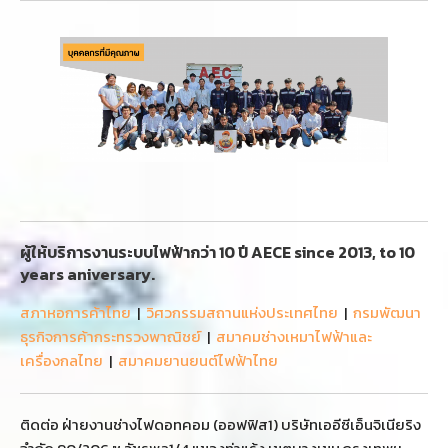
ผู้ให้บริการงานระบบไฟฟ้ากว่า 10 ปี AECE since 2013, to 10
years aniversary.
สภาหอการค้าไทย
|
วิศวกรรมสถานแห่งประเทศไทย
|
กรมพัฒนา
ธุรกิจการค้ากระทรวงพาณิชย์
|
สมาคมช่างเหมาไฟฟ้าและ
เครื่องกลไทย
|
สมาคมยานยนต์ไฟฟ้าไทย
ติดต่อ ฝ่ายงานช่างไฟดอทคอม (ออฟฟิส1) บริษัทเออีซีเอ็นจิเนียริง