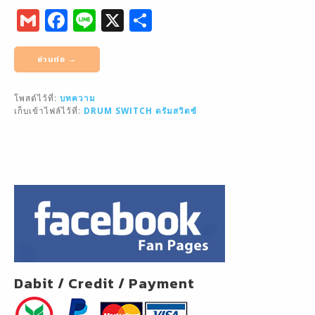
G
F
Li
X
S
m
a
n
h
ai
c
e
ar
อ่านต่อ →
l
e
e
โพสต์ไว้ที่:
บทความ
b
เก็บเข้าไฟล์ไว้ที่:
DRUM SWITCH
ดรัมสวิตซ์
o
o
k
Dabit / Credit / Payment