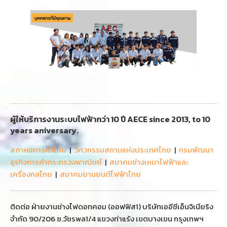
ผู้ให้บริการงานระบบไฟฟ้ากว่า 10 ปี AECE since 2013, to 10
years aniversary.
สภาหอการค้าไทย
|
วิศวกรรมสถานแห่งประเทศไทย
|
กรมพัฒนา
ธุรกิจการค้ากระทรวงพาณิชย์
|
สมาคมช่างเหมาไฟฟ้าและ
เครื่องกลไทย
|
สมาคมยานยนต์ไฟฟ้าไทย
ติดต่อ ฝ่ายงานช่างไฟดอทคอม (ออฟฟิส1) บริษัทเออีซีเอ็นจิเนียริง
จำกัด 90/206 ซ.วัชรพล1/4 แขวงท่าแร้ง เขตบางเขน กรุงเทพฯ