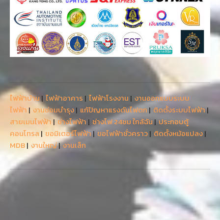
ไฟฟ้าบ้าน
|
ไฟฟ้าอาคาร
|
ไฟฟ้าโรงงาน
|
งานออกแบบระบบ
ไฟฟ้า
|
งานซ่อมบำรุง
|
แก้ปัญหาแรงดันไฟตก
|
ติดตั้งระบบไฟฟ้า
|
สายเมนไฟฟ้า
|
ช่างไฟฟ้า
|
ช่างไฟ 24ชม ใกล้ฉัน
|
ประกอบตู้
คอนโทรล
|
ขอมิเตอร์ไฟฟ้า
|
ขอไฟฟ้าชั่วคราว
|
ติดตั้งหม้อแปลง
|
MDB
|
งานใหญ่
|
งานเล็ก