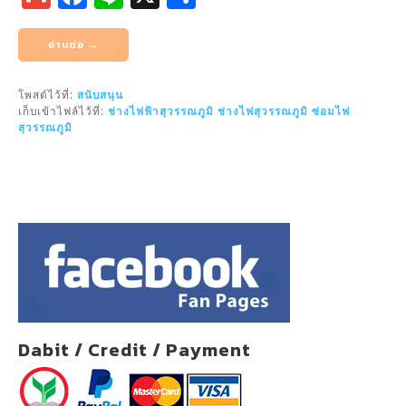
m
a
n
h
ai
c
e
ar
อ่านต่อ →
l
e
e
โพสต์ไว้ที่:
สนับสนุน
b
เก็บเข้าไฟล์ไว้ที่:
ช่างไฟฟ้าสุวรรณภูมิ
ช่างไฟสุวรรณภูมิ
ซ่อมไฟ
o
สุวรรณภูมิ
o
k
Dabit / Credit / Payment