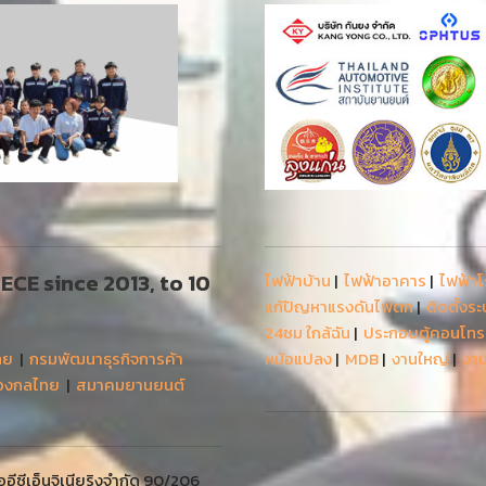
 AECE since 2013, to 10
ไฟฟ้าบ้าน
|
ไฟฟ้าอาคาร
|
ไฟฟ้า
แก้ปัญหาแรงดันไฟตก
|
ติดตั้งร
24ชม ใกล้ฉัน
|
ประกอบตู้คอนโท
ทย
|
กรมพัฒนาธุรกิจการค้า
หม้อแปลง
|
MDB
|
งานใหญ่
|
งาน
่องกลไทย
|
สมาคมยานยนต์
ีซีเอ็นจิเนียริงจำกัด 90/206