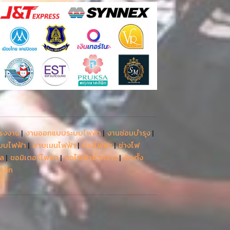
โรงงาน
|
งานออกแบบระบบไฟฟ้า
|
งานซ่อมบำรุง
|
ะบบไฟฟ้า
|
สายเมนไฟฟ้า
|
ช่างไฟฟ้า
|
ช่างไฟ
รล
|
ขอมิเตอร์ไฟฟ้า
|
ขอไฟฟ้าชั่วคราว
|
ติดตั้ง
เล็ก