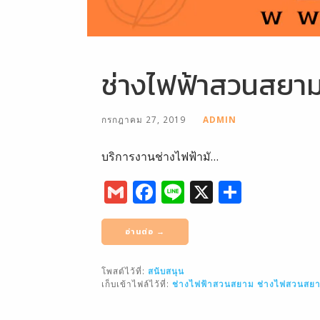
ช่างไฟฟ้าสวนสยา
กรกฎาคม 27, 2019
ADMIN
บริการงานช่างไฟฟ้ามั…
G
F
Li
X
S
m
a
n
h
ai
c
e
ar
อ่านต่อ →
l
e
e
โพสต์ไว้ที่:
สนับสนุน
b
เก็บเข้าไฟล์ไว้ที่:
ช่างไฟฟ้าสวนสยาม
ช่างไฟสวนสย
o