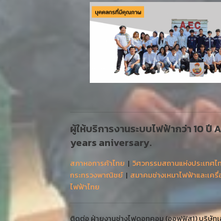
ผู้ให้บริการงานระบบไฟฟ้ากว่า 10 ปี
years aniversary.
สภาหอการค้าไทย
|
วิศวกรรมสถานแห่งประเทศไ
กระทรวงพาณิชย์
|
สมาคมช่างเหมาไฟฟ้าและเครื
ไฟฟ้าไทย
ติดต่อ ฝ่ายงานช่างไฟดอทคอม (ออฟฟิส1) บริษัทเออ