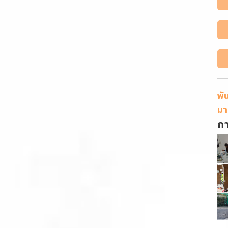
พั
มา
ก