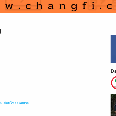
ม
D
าม
ซ่อมไฟสวนสยาม