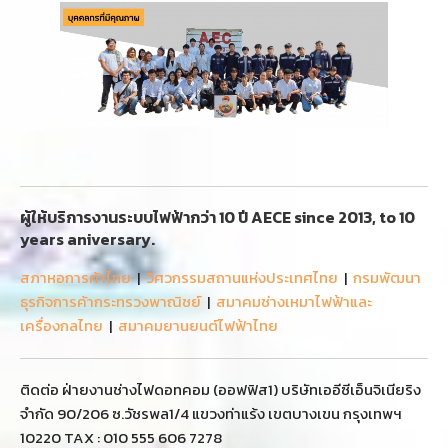
ผู้ให้บริการงานระบบไฟฟ้ากว่า 10 ปี AECE since 2013, to 10
years aniversary.
สภาหอการค้าไทย
|
วิศวกรรมสถานแห่งประเทศไทย
|
กรมพัฒนา
ธุรกิจการค้ากระทรวงพาณิชย์
|
สมาคมช่างเหมาไฟฟ้าและ
เครื่องกลไทย
|
สมาคมยานยนต์ไฟฟ้าไทย
ติดต่อ ฝ่ายงานช่างไฟดอทคอม (ออฟฟิส1) บริษัทเออีซีเอ็นจิเนียริง
จำกัด 90/206 ซ.วัชรพล1/4 แขวงท่าแร้ง เขตบางเขน กรุงเทพฯ
10220 TAX : 010 555 606 7278