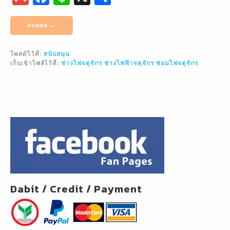
m
a
n
h
ai
c
e
ar
อ่านต่อ →
l
e
e
โพสต์ไว้ที่:
สนับสนุน
b
เก็บเข้าไฟล์ไว้ที่:
ช่างไฟจตุจักร
ช่างไฟฟ้าจตุจักร
ซ่อมไฟจตุจักร
o
o
k
Dabit / Credit / Payment