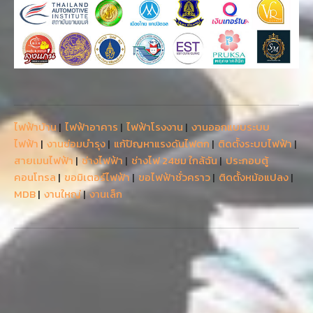
ไฟฟ้าบ้าน
|
ไฟฟ้าอาคาร
|
ไฟฟ้าโรงงาน
|
งานออกแบบระบบ
ไฟฟ้า
|
งานซ่อมบำรุง
|
แก้ปัญหาแรงดันไฟตก
|
ติดตั้งระบบไฟฟ้า
|
สายเมนไฟฟ้า
|
ช่างไฟฟ้า
|
ช่างไฟ 24ชม ใกล้ฉัน
|
ประกอบตู้
คอนโทรล
|
ขอมิเตอร์ไฟฟ้า
|
ขอไฟฟ้าชั่วคราว
|
ติดตั้งหม้อแปลง
|
MDB
|
งานใหญ่
|
งานเล็ก