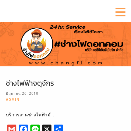
ข้าม
ไป
ยัง
เนื้อหา
ช่างไฟฟ้าจตุจักร
มิถุนายน 26, 2019
ADMIN
บริการงานช่างไฟฟ้ามั…
G
F
Li
X
S