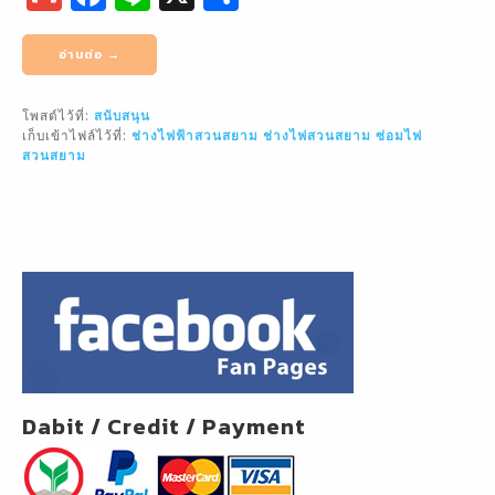
m
a
n
h
ai
c
e
ar
อ่านต่อ →
l
e
e
โพสต์ไว้ที่:
สนับสนุน
b
เก็บเข้าไฟล์ไว้ที่:
ช่างไฟฟ้าสวนสยาม
ช่างไฟสวนสยาม
ซ่อมไฟ
o
สวนสยาม
o
k
Dabit / Credit / Payment