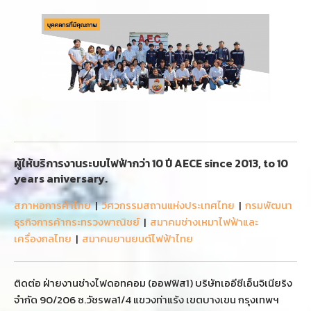
ผู้ให้บริการงานระบบไฟฟ้ากว่า 10 ปี AECE since 2013, to 10
years aniversary.
สภาหอการค้าไทย
|
วิศวกรรมสถานแห่งประเทศไทย
|
กรมพัฒนา
ธุรกิจการค้ากระทรวงพาณิชย์
|
สมาคมช่างเหมาไฟฟ้าและ
เครื่องกลไทย
|
สมาคมยานยนต์ไฟฟ้าไทย
ติดต่อ ฝ่ายงานช่างไฟดอทคอม (ออฟฟิส1) บริษัทเออีซีเอ็นจิเนียริง
จำกัด 90/206 ซ.วัชรพล1/4 แขวงท่าแร้ง เขตบางเขน กรุงเทพฯ