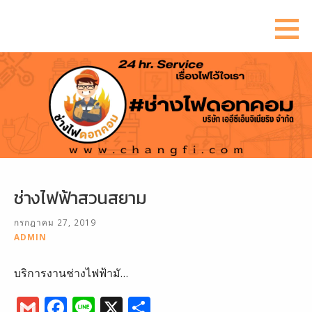
ข้าม
ไป
ยัง
เนื้อหา
ช่างไฟฟ้าสวนสยาม
กรกฎาคม 27, 2019
ADMIN
บริการงานช่างไฟฟ้ามั…
G
F
Li
X
S