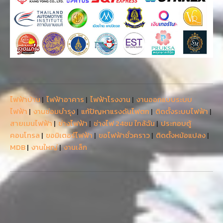
ไฟฟ้าบ้าน
|
ไฟฟ้าอาคาร
|
ไฟฟ้าโรงงาน
|
งานออกแบบระบบ
ไฟฟ้า
|
งานซ่อมบำรุง
|
แก้ปัญหาแรงดันไฟตก
|
ติดตั้งระบบไฟฟ้า
|
สายเมนไฟฟ้า
|
ช่างไฟฟ้า
|
ช่างไฟ 24ชม ใกล้ฉัน
|
ประกอบตู้
คอนโทรล
|
ขอมิเตอร์ไฟฟ้า
|
ขอไฟฟ้าชั่วคราว
|
ติดตั้งหม้อแปลง
|
MDB
|
งานใหญ่
|
งานเล็ก