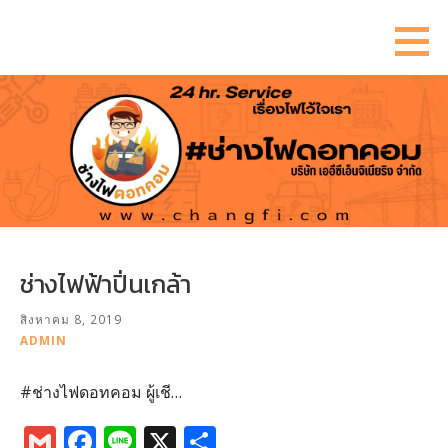
ข้าม
ไป
ยัง
เนื้อหา
ช่างไฟฟ้าปิ่นเกล้า
สิงหาคม 8, 2019
ADMIN
#ช่างไฟดอทคอม ผู้เชี…
G
F
Li
X
S