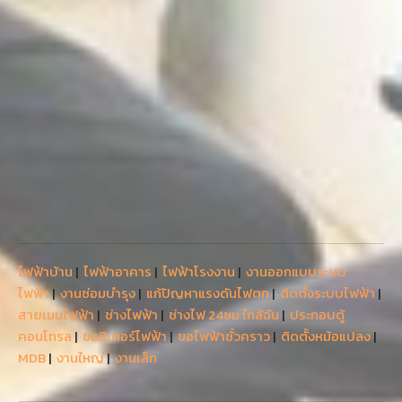
ไฟฟ้าบ้าน
|
ไฟฟ้าอาคาร
|
ไฟฟ้าโรงงาน
|
งานออกแบบระบบ
ไฟฟ้า
|
งานซ่อมบำรุง
|
แก้ปัญหาแรงดันไฟตก
|
ติดตั้งระบบไฟฟ้า
|
สายเมนไฟฟ้า
|
ช่างไฟฟ้า
|
ช่างไฟ 24ชม ใกล้ฉัน
|
ประกอบตู้
คอนโทรล
|
ขอมิเตอร์ไฟฟ้า
|
ขอไฟฟ้าชั่วคราว
|
ติดตั้งหม้อแปลง
|
MDB
|
งานใหญ่
|
งานเล็ก