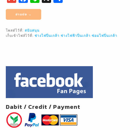
m
a
n
h
ai
c
e
ar
อ่านต่อ →
l
e
e
โพสต์ไว้ที่:
สนับสนุน
b
เก็บเข้าไฟล์ไว้ที่:
ช่างไฟปิ่นเกล้า
ช่างไฟฟ้าปิ่นเกล้า
ซ่อมไฟปิ่นเกล้า
o
o
k
Dabit / Credit / Payment