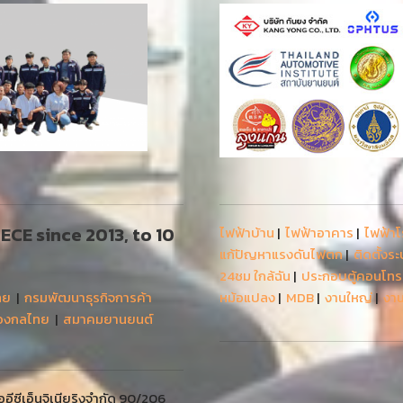
 AECE since 2013, to 10
ไฟฟ้าบ้าน
|
ไฟฟ้าอาคาร
|
ไฟฟ้า
แก้ปัญหาแรงดันไฟตก
|
ติดตั้งร
24ชม ใกล้ฉัน
|
ประกอบตู้คอนโท
ทย
|
กรมพัฒนาธุรกิจการค้า
หม้อแปลง
|
MDB
|
งานใหญ่
|
งาน
่องกลไทย
|
สมาคมยานยนต์
ีซีเอ็นจิเนียริงจำกัด 90/206