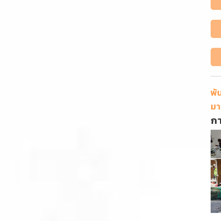
พั
มา
ก