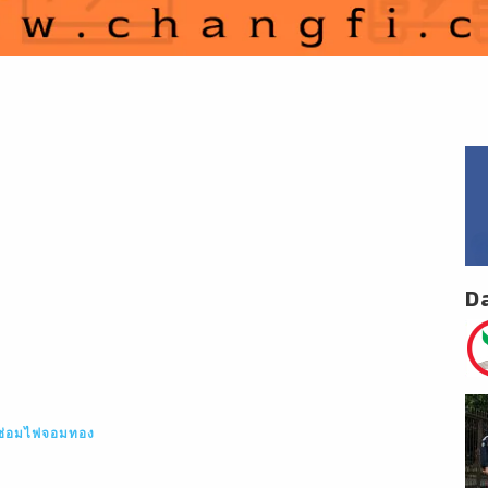
D
ซ่อมไฟจอมทอง