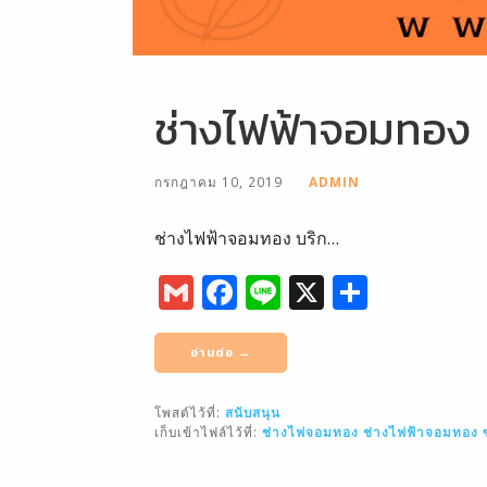
ช่างไฟฟ้าจอมทอง
กรกฎาคม 10, 2019
ADMIN
ช่างไฟฟ้าจอมทอง บริก…
G
F
Li
X
S
m
a
n
h
ai
c
e
ar
อ่านต่อ →
l
e
e
โพสต์ไว้ที่:
สนับสนุน
b
เก็บเข้าไฟล์ไว้ที่:
ช่างไฟจอมทอง
ช่างไฟฟ้าจอมทอง
o