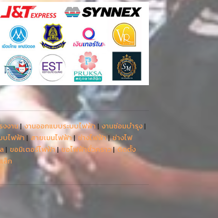
โรงงาน
|
งานออกแบบระบบไฟฟ้า
|
งานซ่อมบำรุง
|
ะบบไฟฟ้า
|
สายเมนไฟฟ้า
|
ช่างไฟฟ้า
|
ช่างไฟ
รล
|
ขอมิเตอร์ไฟฟ้า
|
ขอไฟฟ้าชั่วคราว
|
ติดตั้ง
เล็ก