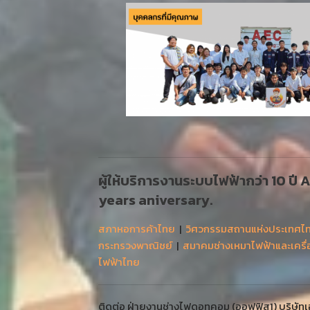
ผู้ให้บริการงานระบบไฟฟ้ากว่า 10 ปี
years aniversary.
สภาหอการค้าไทย
|
วิศวกรรมสถานแห่งประเทศไ
กระทรวงพาณิชย์
|
สมาคมช่างเหมาไฟฟ้าและเครื
ไฟฟ้าไทย
ติดต่อ ฝ่ายงานช่างไฟดอทคอม (ออฟฟิส1) บริษัทเออ