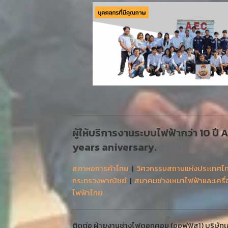
ผู้ให้บริการงานระบบไฟฟ้ากว่า 10 ปี
years aniversary.
สภาหอการค้าไทย
|
วิศวกรรมสถานแห่งประเทศไ
กระทรวงพาณิชย์
|
สมาคมช่างเหมาไฟฟ้าและเครื
ไฟฟ้าไทย
ติดต่อ ฝ่ายงานช่างไฟดอทคอม (ออฟฟิส1) บริษัทเออ