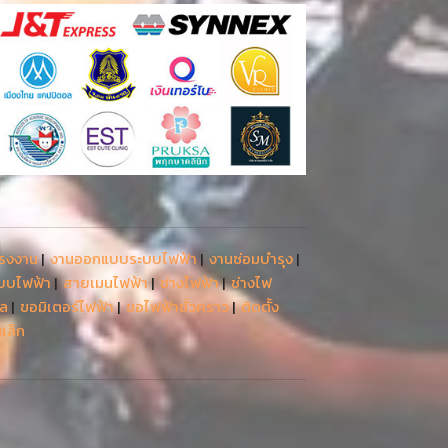
โรงงาน
|
งานออกแบบระบบไฟฟ้า
|
งานซ่อมบำรุง
|
ะบบไฟฟ้า
|
สายเมนไฟฟ้า
|
ช่างไฟฟ้า
|
ช่างไฟ
รล
|
ขอมิเตอร์ไฟฟ้า
|
ขอไฟฟ้าชั่วคราว
|
ติดตั้ง
เล็ก