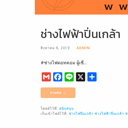
ช่างไฟฟ้าปิ่นเกล้า
สิงหาคม 8, 2019
ADMIN
#ช่างไฟดอทคอม ผู้เชี…
G
F
Li
X
S
m
a
n
h
ai
c
e
ar
อ่านต่อ →
l
e
e
โพสต์ไว้ที่:
สนับสนุน
b
เก็บเข้าไฟล์ไว้ที่:
ช่างไฟปิ่นเกล้า
ช่างไฟฟ้าปิ่นเกล้า
ซ
o