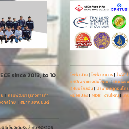
 AECE since 2013, to 10
ไฟฟ้าบ้าน
|
ไฟฟ้าอาคาร
|
ไฟฟ้า
แก้ปัญหาแรงดันไฟตก
|
ติดตั้งร
24ชม ใกล้ฉัน
|
ประกอบตู้คอนโท
ทย
|
กรมพัฒนาธุรกิจการค้า
หม้อแปลง
|
MDB
|
งานใหญ่
|
งาน
่องกลไทย
|
สมาคมยานยนต์
ีซีเอ็นจิเนียริงจำกัด 90/206