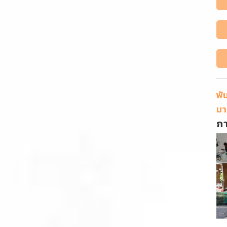
พั
มา
ก