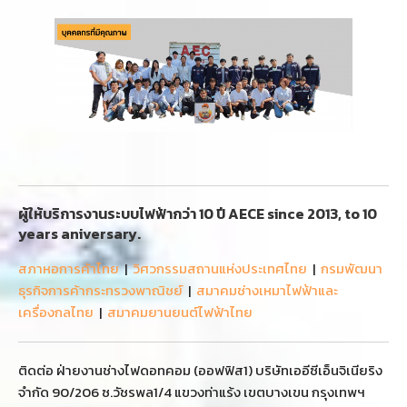
ผู้ให้บริการงานระบบไฟฟ้ากว่า 10 ปี AECE since 2013, to 10
years aniversary.
สภาหอการค้าไทย
|
วิศวกรรมสถานแห่งประเทศไทย
|
กรมพัฒนา
ธุรกิจการค้ากระทรวงพาณิชย์
|
สมาคมช่างเหมาไฟฟ้าและ
เครื่องกลไทย
|
สมาคมยานยนต์ไฟฟ้าไทย
ติดต่อ ฝ่ายงานช่างไฟดอทคอม (ออฟฟิส1) บริษัทเออีซีเอ็นจิเนียริง
จำกัด 90/206 ซ.วัชรพล1/4 แขวงท่าแร้ง เขตบางเขน กรุงเทพฯ