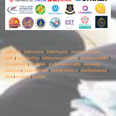
ไฟฟ้าบ้าน
|
ไฟฟ้าอาคาร
|
ไฟฟ้าโรงงาน
|
งานออกแบบระบบ
ไฟฟ้า
|
งานซ่อมบำรุง
|
แก้ปัญหาแรงดันไฟตก
|
ติดตั้งระบบไฟฟ้า
|
สายเมนไฟฟ้า
|
ช่างไฟฟ้า
|
ช่างไฟ 24ชม ใกล้ฉัน
|
ประกอบตู้
คอนโทรล
|
ขอมิเตอร์ไฟฟ้า
|
ขอไฟฟ้าชั่วคราว
|
ติดตั้งหม้อแปลง
|
MDB
|
งานใหญ่
|
งานเล็ก