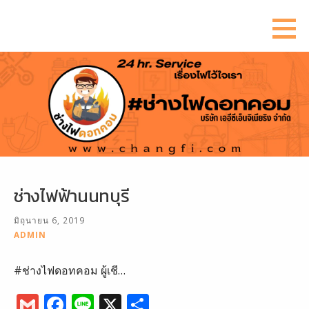
ข้าม
ไป
ยัง
เนื้อหา
ช่างไฟฟ้านนทบุรี
มิถุนายน 6, 2019
ADMIN
#ช่างไฟดอทคอม ผู้เชี…
G
F
Li
X
S