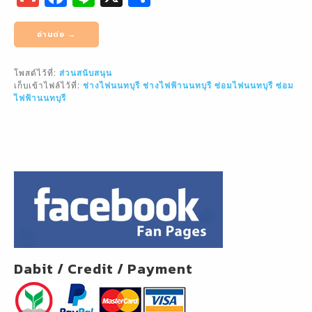
m
a
n
h
ai
c
e
ar
อ่านต่อ →
l
e
e
โพสต์ไว้ที่:
ส่วนสนับสนุน
b
เก็บเข้าไฟล์ไว้ที่:
ช่างไฟนนทบุรี
ช่างไฟฟ้านนทบุรี
ซ่อมไฟนนทบุรี
ซ่อม
o
ไฟฟ้านนทบุรี
o
k
Dabit / Credit / Payment