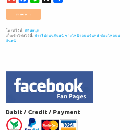
m
a
n
h
ai
c
e
ar
อ่านต่อ →
l
e
e
โพสต์ไว้ที่:
สนับสนุน
b
เก็บเข้าไฟล์ไว้ที่:
ช่างไฟถนนจันทน์
ช่างไฟฟ้าถนนจันทน์
ซ่อมไฟถนน
o
จันทน์
o
k
Dabit / Credit / Payment