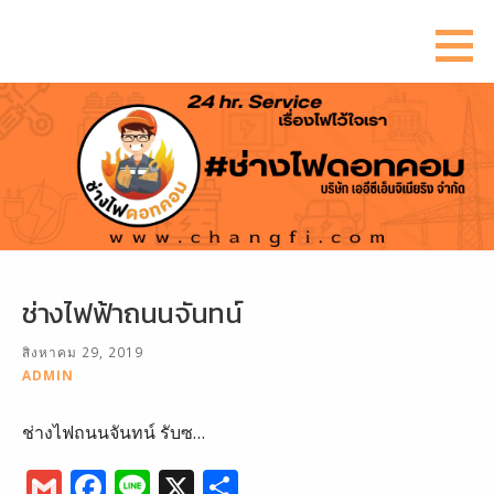
ข้าม
ไป
ยัง
เนื้อหา
ช่างไฟฟ้าถนนจันทน์
สิงหาคม 29, 2019
ADMIN
ช่างไฟถนนจันทน์ รับซ…
G
F
Li
X
S