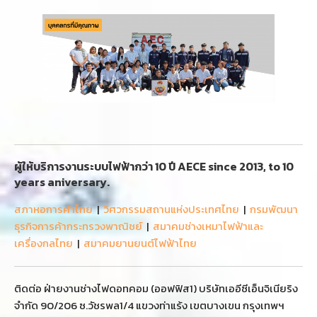
ผู้ให้บริการงานระบบไฟฟ้ากว่า 10 ปี AECE since 2013, to 10
years aniversary.
สภาหอการค้าไทย
|
วิศวกรรมสถานแห่งประเทศไทย
|
กรมพัฒนา
ธุรกิจการค้ากระทรวงพาณิชย์
|
สมาคมช่างเหมาไฟฟ้าและ
เครื่องกลไทย
|
สมาคมยานยนต์ไฟฟ้าไทย
ติดต่อ ฝ่ายงานช่างไฟดอทคอม (ออฟฟิส1) บริษัทเออีซีเอ็นจิเนียริง
จำกัด 90/206 ซ.วัชรพล1/4 แขวงท่าแร้ง เขตบางเขน กรุงเทพฯ