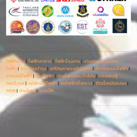
ไฟฟ้าบ้าน
|
ไฟฟ้าอาคาร
|
ไฟฟ้าโรงงาน
|
งานออกแบบระบบ
ไฟฟ้า
|
งานซ่อมบำรุง
|
แก้ปัญหาแรงดันไฟตก
|
ติดตั้งระบบไฟฟ้า
|
สายเมนไฟฟ้า
|
ช่างไฟฟ้า
|
ช่างไฟ 24ชม ใกล้ฉัน
|
ประกอบตู้
คอนโทรล
|
ขอมิเตอร์ไฟฟ้า
|
ขอไฟฟ้าชั่วคราว
|
ติดตั้งหม้อแปลง
|
MDB
|
งานใหญ่
|
งานเล็ก