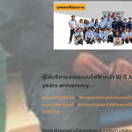
ผู้ให้บริการงานระบบไฟฟ้ากว่า 10 ปี
years aniversary.
สภาหอการค้าไทย
|
วิศวกรรมสถานแห่งประเทศไ
กระทรวงพาณิชย์
|
สมาคมช่างเหมาไฟฟ้าและเครื
ไฟฟ้าไทย
ติดต่อ ฝ่ายงานช่างไฟดอทคอม (ออฟฟิส1) บริษัทเออ