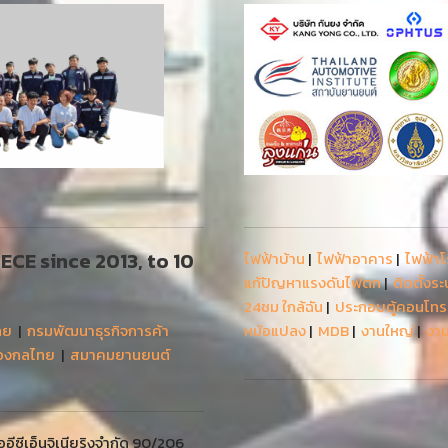
 AECE since 2013, to 10
ไฟฟ้าบ้าน
|
ไฟฟ้าอาคาร
|
ไฟฟ้า
แก้ปัญหาแรงดันไฟตก
|
ติดตั้งร
24ชม ใกล้ฉัน
|
ประกอบตู้คอนโท
ทย
|
กรมพัฒนาธุรกิจการค้า
หม้อแปลง
|
MDB
|
งานใหญ่
|
งาน
่องกลไทย
|
สมาคมยานยนต์
ีซีเอ็นจิเนียริงจำกัด 90/206