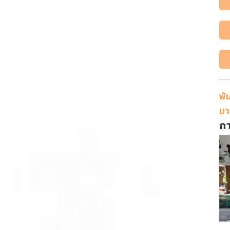
พั
มา
ก