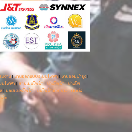
โรงงาน
|
งานออกแบบระบบไฟฟ้า
|
งานซ่อมบำรุง
|
ะบบไฟฟ้า
|
สายเมนไฟฟ้า
|
ช่างไฟฟ้า
|
ช่างไฟ
รล
|
ขอมิเตอร์ไฟฟ้า
|
ขอไฟฟ้าชั่วคราว
|
ติดตั้ง
เล็ก