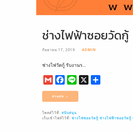
ช่างไฟฟ้าซอยวัดกู้
กันยายน 17, 2019
ADMIN
ช่างไฟวัดกู้ รับงานร…
G
F
Li
X
S
m
a
n
h
ai
c
e
ar
อ่านต่อ →
l
e
e
โพสต์ไว้ที่:
สนับสนุน
b
เก็บเข้าไฟล์ไว้ที่:
ช่างไฟซอยวัดกู้
ช่างไฟฟ้าซอยวัดกู้
o